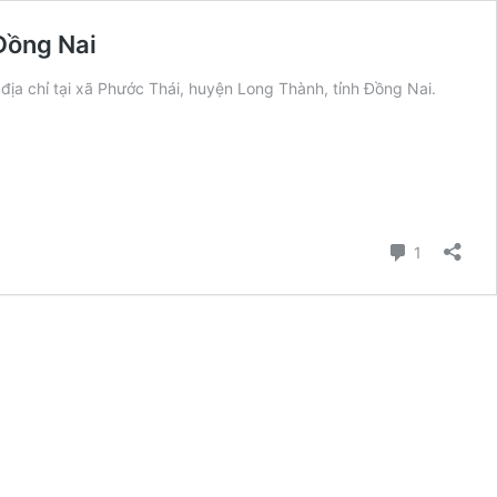
Đồng Nai
ịa chỉ tại xã Phước Thái, huyện Long Thành, tỉnh Đồng Nai.
g
Bình luận
h
1
h
ốc
g