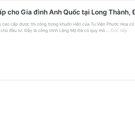
ấp cho Gia đình Anh Quốc tại Long Thành, 
cao cấp được thi công trong khuôn viên của Tu Viện Phước Hoa có đ
Lắp
m chủ đầu tư. Đây là công trình Lăng Mộ Đá có quy mô …
Đọc tiếp
đặt
Khu
Lăn
Mộ
Đá
Xan
rêu
cao
cấp
cho
Gia
đìn
Anh
Qu
tại
Lon