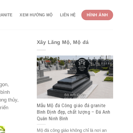
HÌNH ẢNH
RANITE
XEM HƯỚNG MỘ
LIÊN HỆ
Xây Lăng Mộ, Mộ đá
gọn,
 bình
ong thủy,
Mẫu Mộ đá Công giáo đá granite
riển
Bình Định đẹp, chất lượng – Đá Anh
Quân Ninh Bình
Mộ đá công giáo không chỉ là nơi an