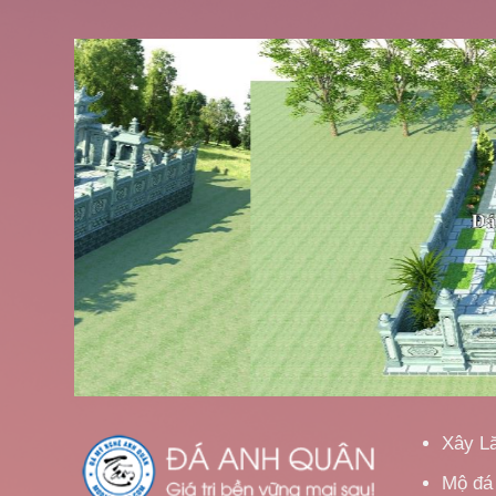
Xây L
Mộ đá