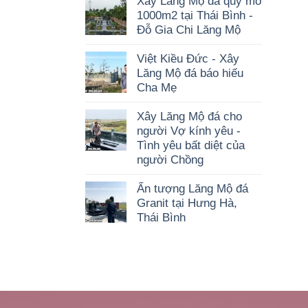
Xây Lăng Mộ đá quy mô
1000m2 tại Thái Bình -
Đỗ Gia Chi Lăng Mộ
Việt Kiều Đức - Xây
Lăng Mộ đá báo hiếu
Cha Mẹ
Xây Lăng Mộ đá cho
người Vợ kính yêu -
Tình yêu bất diệt của
người Chồng
Ấn tượng Lăng Mộ đá
Granit tại Hưng Hà,
Thái Bình