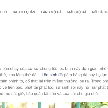
 CHỦ
ĐÁ ANH QUÂN
LĂNG MỘ ĐÁ
MẪU MỘ ĐÁ
MỘ ĐÁ G
á bán chạy của cơ sở chúng tôi, lộc bình này đơn giản, nhỏ 
 thờ, khu lăng thờ đá…
Lộc bình đá
(làm bằng đá hay Lọ lục
thân phình to, cổ thắt lại trên miệng thường loe ra. Trong ph
ề tiền bạc, phát tài phát lộc, sự sinh sôi nảy nở, sự phát t
 nó cất giữ, bảo quản tài sản và của cải cho gia chủ.