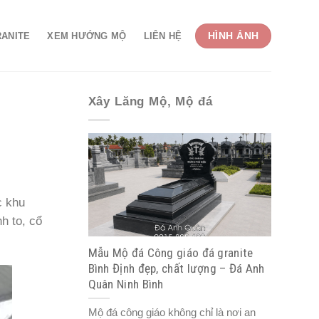
HÌNH ẢNH
RANITE
XEM HƯỚNG MỘ
LIÊN HỆ
Xây Lăng Mộ, Mộ đá
c khu
h to, cổ
Mẫu Mộ đá Công giáo đá granite
Bình Định đẹp, chất lượng – Đá Anh
Quân Ninh Bình
Mộ đá công giáo không chỉ là nơi an