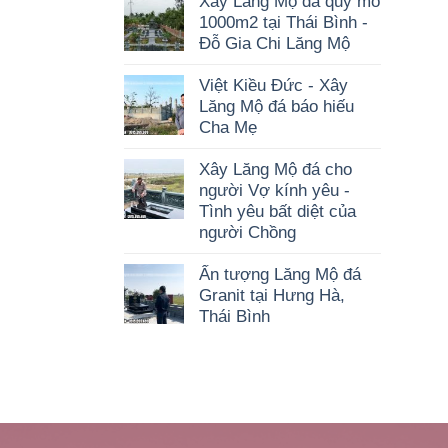
Xây Lăng Mộ đá quy mô
1000m2 tại Thái Bình -
Đỗ Gia Chi Lăng Mộ
Việt Kiều Đức - Xây
Lăng Mộ đá báo hiếu
Cha Mẹ
Xây Lăng Mộ đá cho
người Vợ kính yêu -
Tình yêu bất diệt của
người Chồng
Ấn tượng Lăng Mộ đá
Granit tại Hưng Hà,
Thái Bình