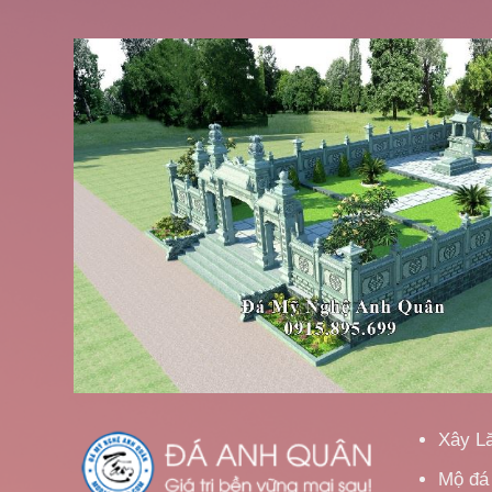
Xây L
Mộ đá