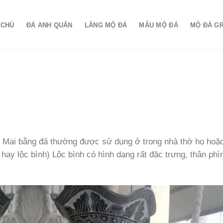
 CHỦ
ĐÁ ANH QUÂN
LĂNG MỘ ĐÁ
MẪU MỘ ĐÁ
MỘ ĐÁ G
c Mai bằng đá thường được sử dụng ở trong nhà thờ họ hoặ
hay lộc bình) Lộc bình có hình dạng rất đặc trưng, thân phìn