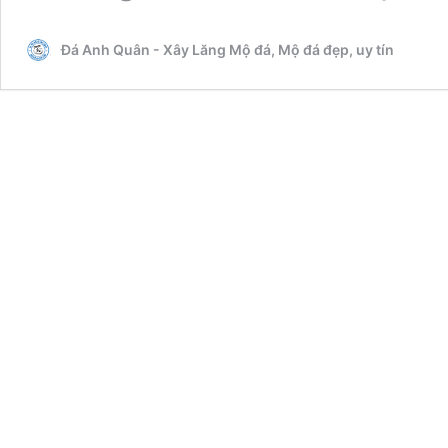
Khu
Lăng
Đá Anh Quân - Xây Lăng Mộ đá, Mộ đá đẹp, uy tín
Mộ
đá
Xanh
rêu
giữa
Thủ
đô
Hà
Nội