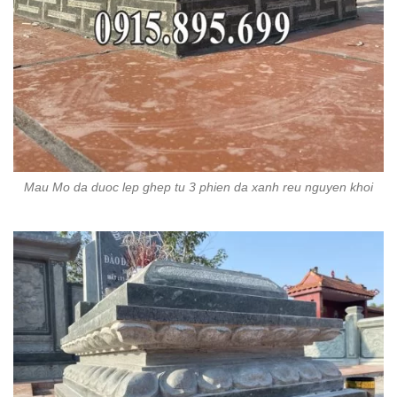
Mau Mo da duoc lep ghep tu 3 phien da xanh reu nguyen khoi