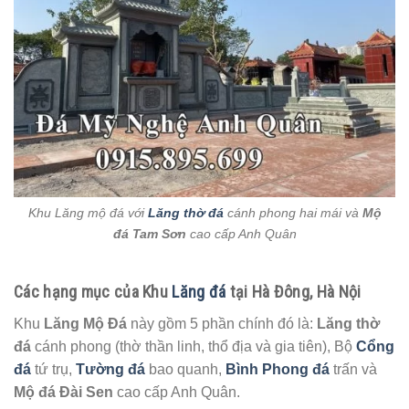
Khu Lăng mộ đá với
Lăng thờ đá
cánh phong hai mái và
Mộ
đá Tam Sơn
cao cấp Anh Quân
Các hạng mục của Khu
Lăng đá
tại Hà Đông, Hà Nội
Khu
Lăng Mộ Đá
này gồm 5 phần chính đó là:
Lăng thờ
đá
cánh phong (thờ thần linh, thổ địa và gia tiên), Bộ
Cổng
đá
tứ trụ,
Tường đá
bao quanh,
Bình Phong đá
trấn và
Mộ đá Đài Sen
cao cấp Anh Quân.