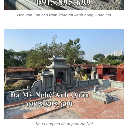
Hoa van Lan can tram khac rat kenh bong – sac net
Khu Lang mo da dep tai Ha Noi