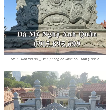
Mau Cuon thu da _ Binh phong da khac chu Tam y nghia