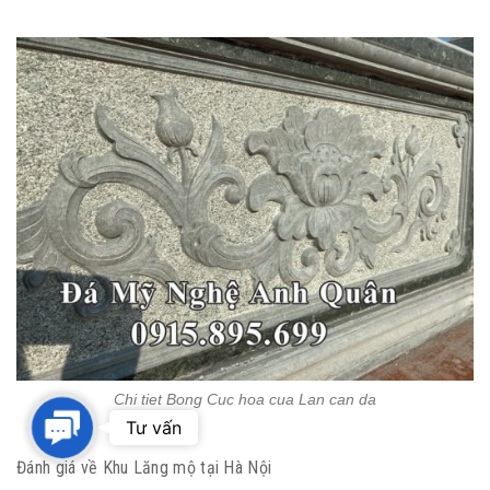
Chi tiet Bong Cuc hoa cua Lan can da
Contact
Tư vấn
Us
Đánh giá về Khu Lăng mộ tại Hà Nội