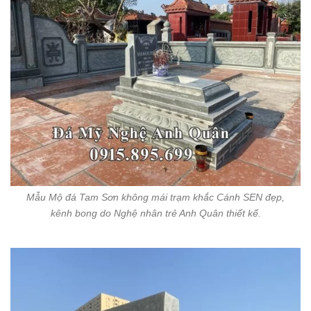
Mẫu Mộ đá Tam Sơn không mái trạm khắc Cánh SEN đẹp,
kênh bong do Nghệ nhân trẻ Anh Quân thiết kế.