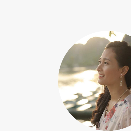
sửa lại
ng vào chất
 đặt đúng