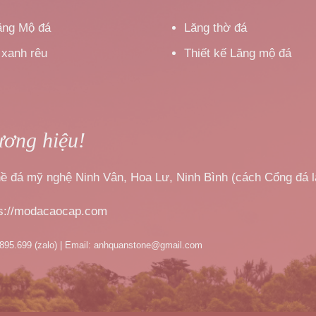
ăng Mộ đá
Lăng thờ đá
 xanh rêu
Thiết kế Lăng mộ đá
ương hiệu!
nghề đá mỹ nghệ Ninh Vân, Hoa Lư, Ninh Bình (cách Cổng đá 
ps://modacaocap.com
.895.699 (zalo) | Email: anhquanstone@gmail.com