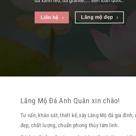
granite như: độ bền, độ bóng sáng, tính thẩm mỹ
Mộ đá đẹp
Báo giá
Lăng Mộ Đá Anh Quân xin chào!
Tư vấn, khảo sát, thiết kế, xây Lăng Mộ đá gia đình,
đẹp, chất lượng, chuẩn phong thủy tâm linh.