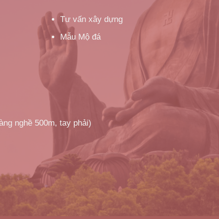
Tư vấn xây dựng
Mẫu Mộ đá
làng nghề 500m, tay phải)