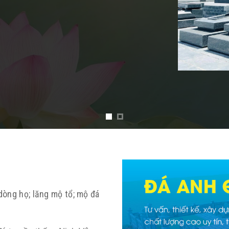
, chịu sự khắc nghiệt của thời tiết,…
 dòng họ; lăng mộ tổ; mộ đá