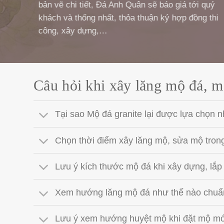
bản vẽ chi tiết, Đá Anh Quân sẽ báo giá tới quý
khách và thống nhất, thỏa thuận ký hợp đồng thi
công, xây dựng,…
Câu hỏi khi xây lăng mộ đá, m
Tại sao Mộ đá granite lại được lựa chọn n
Chọn thời điểm xây lăng mộ, sửa mộ tron
Lưu ý kích thước mộ đá khi xây dựng, lắp
Xem hướng lăng mộ đá như thế nào chuẩ
Lưu ý xem hướng huyệt mộ khi đặt mộ mới