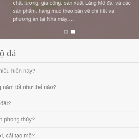
chất lượng, gia công, sản xuất Lăng Mộ đá, và các
sản phẩm, hạng mục theo bản vẽ chi tiết và
phương án tại Nhà máy,…
ộ đá
hiều hiện nay?
g năm tốt như thế nào?
 đặt?
n phong thủy?
, cải tạo mộ?