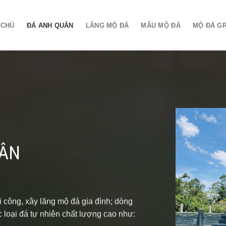
 CHỦ
ĐÁ ANH QUÂN
LĂNG MỘ ĐÁ
MẪU MỘ ĐÁ
MỘ ĐÁ G
 QUÂN
n vững!
 Mộ đá granite khi tiến hành xây, sửa
 những ưu điểm vượt trội của chất đá