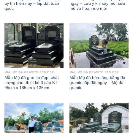
uy tín hiện nay – lắp đặt toàn
ngay – Lưu ý khi xây mộ, sửa
quốc
mộ và hoàn mộ mới
MẪU MỘ ĐÁ GRANITE BỀN ĐẸP
MẪU MỘ ĐÁ GRANITE BỀN ĐẸP
Mẫu Mộ đá granite đẹp, chất
Mẫu Mộ đá hỏa táng bằng đá
lượng cao, thiết kế 3 cấp KT
granite lắp đặt ngay – Mộ đá
95cm x 185cm x 135cm
granite