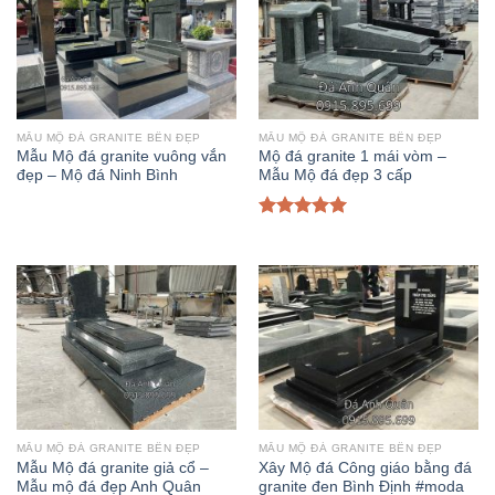
MẪU MỘ ĐÁ GRANITE BỀN ĐẸP
MẪU MỘ ĐÁ GRANITE BỀN ĐẸP
Mẫu Mộ đá granite vuông vắn
Mộ đá granite 1 mái vòm –
đẹp – Mộ đá Ninh Bình
Mẫu Mộ đá đẹp 3 cấp
Được xếp
hạng
5.00
5
sao
MẪU MỘ ĐÁ GRANITE BỀN ĐẸP
MẪU MỘ ĐÁ GRANITE BỀN ĐẸP
Mẫu Mộ đá granite giả cổ –
Xây Mộ đá Công giáo bằng đá
Mẫu mộ đá đẹp Anh Quân
granite đen Bình Định #moda