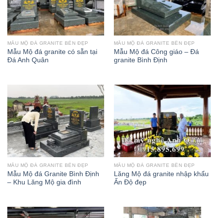
MẪU MỘ ĐÁ GRANITE BỀN ĐẸP
MẪU MỘ ĐÁ GRANITE BỀN ĐẸP
Mẫu Mộ đá granite có sẵn tại
Mẫu Mộ đá Công giáo – Đá
Đá Anh Quân
granite Bình Định
MẪU MỘ ĐÁ GRANITE BỀN ĐẸP
MẪU MỘ ĐÁ GRANITE BỀN ĐẸP
Mẫu Mộ đá Granite Bình Định
Lăng Mộ đá granite nhập khẩu
– Khu Lăng Mộ gia đình
Ấn Độ đẹp