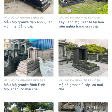
MẪU MỘ ĐÁ GRANITE BỀN ĐẸP
MẪU MỘ ĐÁ GRANITE BỀN ĐẸP
Mẫu Mộ granite đẹp Anh Quân
Xây Lăng Mộ Granite tại hoa
– tinh tế, đẳng cấp
viên nghĩa trang sinh thái
MẪU MỘ ĐÁ GRANITE BỀN ĐẸP
MẪU MỘ ĐÁ GRANITE BỀN ĐẸP
Mẫu Mộ granite Bình Định –
Mộ đá granite 2 cấp, có mái
Mộ 3 cấp, có mái che
che