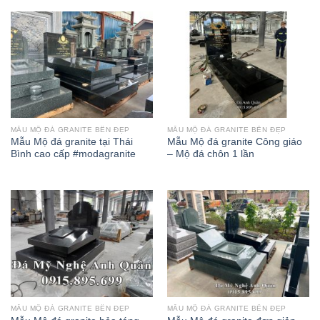
hạng
5.00
5
sao
MẪU MỘ ĐÁ GRANITE BỀN ĐẸP
MẪU MỘ ĐÁ GRANITE BỀN ĐẸP
Mẫu Mộ đá granite tại Thái
Mẫu Mộ đá granite Công giáo
Bình cao cấp #modagranite
– Mộ đá chôn 1 lần
MẪU MỘ ĐÁ GRANITE BỀN ĐẸP
MẪU MỘ ĐÁ GRANITE BỀN ĐẸP