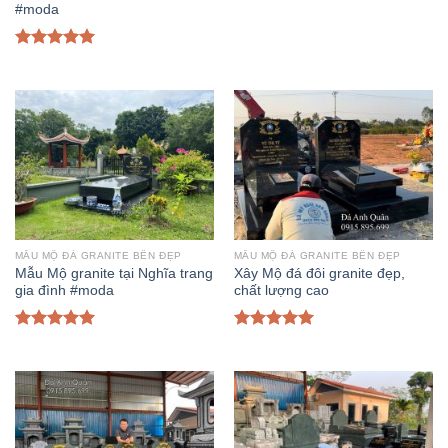
#moda
Được xếp
hạng
5.00
5
sao
MẪU MỘ ĐÁ GRANITE BỀN ĐẸP
MẪU MỘ ĐÁ GRANITE BỀN ĐẸP
Mẫu Mộ granite tại Nghĩa trang
Xây Mộ đá đôi granite đẹp,
gia đình #moda
chất lượng cao
Được xếp
Được xếp
hạng
5.00
5
hạng
5.00
5
sao
sao