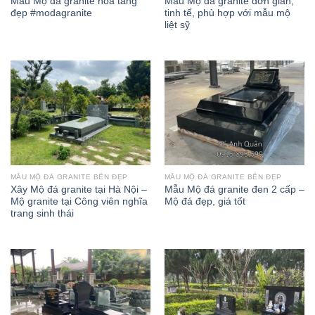
Mẫu Mộ đá granite hỏa táng
Mẫu Mộ đá granite đơn giản,
đẹp #modagranite
tinh tế, phù hợp với mẫu mộ
liệt sỹ
MẪU MỘ ĐÁ GRANITE BỀN ĐẸP
MẪU MỘ ĐÁ GRANITE BỀN ĐẸP
Xây Mộ đá granite tại Hà Nội –
Mẫu Mộ đá granite đen 2 cấp –
Mộ granite tại Công viên nghĩa
Mộ đá đẹp, giá tốt
trang sinh thái