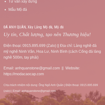
Tư vấn xây dựng
Mẫu Mộ đá
ĐÁ ANH QUÂN, Xây Lăng Mộ đá, Mộ đá
Uy tín, Chất lượng, tạo nên Thương hiệu!
Điện thoại: 0915.895.699 (Zalo) || Địa chỉ: Làng nghề đá
mỹ nghệ Ninh Vân, Hoa Lư, Ninh Bình (cách Cổng đá làng
nghề 500m, tay phải)
Email: anhquanstone@gmail.com || Website:
https://modacaocap.com
Chịu trách nhiệm nội dung: Ông Ngô Anh Quân | Điện thoại: 0915.895.699
(zalo) | Email: anhquanstone@gmail.com