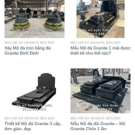
MẪU MỘ ĐÁ GRANITE BỀN ĐẸP
MẪU MỘ ĐÁ GRANITE BỀN ĐẸP
Xây Mộ đá tròn bằng đá
Mẫu Mộ đá Granite 1 mái được
Granite Bình Định
thiết kế như thế nào?
MẪU MỘ ĐÁ GRANITE BỀN ĐẸP
MẪU MỘ ĐÁ GRANITE BỀN ĐẸP
Thiết kế Mộ đá Granite 3 cấp,
Mẫu Mộ đá đôi Granite – Mộ
đơn giản, đẹp
Granite Chôn 1 lần