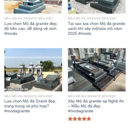
MẪU MỘ ĐÁ GRANITE BỀN ĐẸP
MẪU MỘ ĐÁ GRANITE BỀN ĐẸP
Lựa chọn Mộ đá granite đẹp,
Tại sao lựa chọn Mộ đá granite
độ bền cao, dễ dàng vệ sinh
xanh khi xây mộ/sửa mộ năm
#moda
2025 #moda
MẪU MỘ ĐÁ GRANITE BỀN ĐẸP
MẪU MỘ ĐÁ GRANITE BỀN ĐẸP
Lựa chọn Mộ đá Granit đẹp,
Xây Mộ đá granite tại Nghệ An
trang trọng và phù hợp?
– Mẫu Mộ đá đẹp
#modagranite
#modagranite
Được xếp