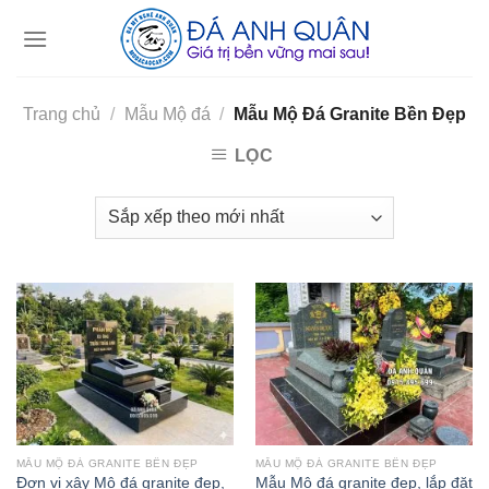
Skip
to
content
Trang chủ
/
Mẫu Mộ đá
/
Mẫu Mộ Đá Granite Bền Đẹp
LỌC
MẪU MỘ ĐÁ GRANITE BỀN ĐẸP
MẪU MỘ ĐÁ GRANITE BỀN ĐẸP
Đơn vị xây Mộ đá granite đẹp,
Mẫu Mộ đá granite đẹp, lắp đặt