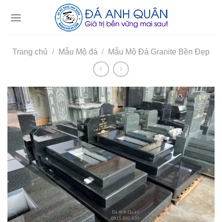
Skip
to
content
Trang chủ
/
Mẫu Mộ đá
/
Mẫu Mộ Đá Granite Bền Đẹp