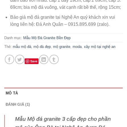
đảm bảo với nhau: cấp 1 dày 19cm; cấp 2 89cm; cấp 3:
69cm; bia mộ đá vuông, vát cạnh rất bề thế, rộng 15cm;
Báo giá mộ đá granite tại Nghệ An quý khách xin vui
lòng liên hệ: Đá Anh Quân – 0915.895.699 (zalo).
Danh mục:
Mẫu Mộ Đá Granite Bền Đẹp
Thẻ:
mẫu mộ đá
,
mộ đá đẹp
,
mộ granite
,
moda
,
xây mộ tại nghệ an
Save
MÔ TẢ
ĐÁNH GIÁ (1)
Mẫu Mộ đá granite 3 cấp đẹp cho phần