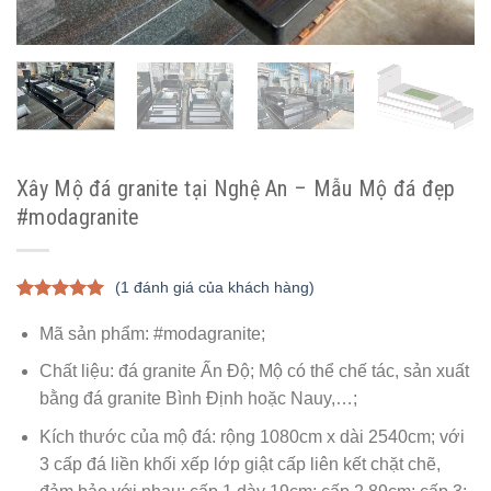
Xây Mộ đá granite tại Nghệ An – Mẫu Mộ đá đẹp
#modagranite
(
1
đánh giá của khách hàng)
5.00
1
trên 5
dựa trên
Mã sản phẩm: #modagranite;
đánh giá
Chất liệu: đá granite Ấn Độ; Mộ có thể chế tác, sản xuất
bằng đá granite Bình Định hoặc Nauy,…;
Kích thước của mộ đá: rộng 1080cm x dài 2540cm; với
3 cấp đá liền khối xếp lớp giật cấp liên kết chặt chẽ,