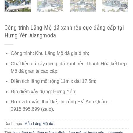
Công trình Lăng Mộ đá xanh rêu cực đẳng cấp tại
Hưng Yên #langmoda
Công trình: Khu Lăng Mộ đá gia đình;
Chất liệu đá xây dựng: đá xanh rêu Thanh Hóa kết hợp
Mộ đá granite cao cấp;
Diện tích lăng mộ: rộng 11m x dài 17.5m;
Địa điểm xây dựng: Hưng Yên;
Đơn vị tư vấn, thiết kế, thi công: Đá Anh Quân –
0915.895.699 (zalo).
Danh mục:
Mẫu Lăng Mộ đá
Thẻ:
khu lăng mộ
,
lăng mộ gia đình
,
lăng mộ tại hưng yên
,
langmoda
,