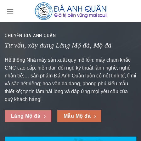
Skip
to
content
CHUYÊN GIA ANH QUÂN
Tư vấn, xây dưng Lăng Mộ đá, Mộ đá
Hệ thống Nhà máy sản xuất quy mô lớn; máy chạm khắc
CNC cao cấp, hiện đại; đội ngũ kỹ thuật lành nghề; nghệ
nhân trẻ;… sản phẩm Đá Anh Quân luôn có nét tinh tế, tỉ mỉ
và sắc nét riêng; hoa văn đa dạng, phong phú kiểu mẫu
thiết kế; tự tin làm hài lòng và đáp ứng mọi yêu cầu của
quý khách hàng!
Lăng Mộ đá
Mẫu Mộ đá