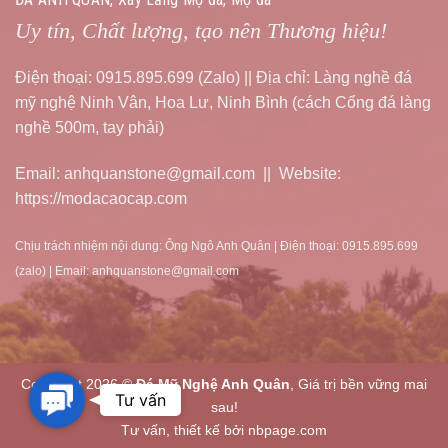
Uy tín, Chất lượng, tạo nên Thương hiệu!
Điện thoại: 0915.895.699 (Zalo) || Địa chỉ: Làng nghề đá
mỹ nghệ Ninh Vân, Hoa Lư, Ninh Bình (cách Cổng đá làng
nghề 500m, tay phải)
Email: anhquanstone@gmail.com || Website:
https://modacaocap.com
Chịu trách nhiệm nội dung: Ông Ngô Anh Quân | Điện thoại: 0915.895.699
(zalo) | Email: anhquanstone@gmail.com
Copyright 2026 ©
Đá Mỹ Nghệ Anh Quân
, Giá trị bền vững mai
Contact
Tư vấn
sau!
Us
Tư vấn, thiết kế bởi nbpage.com