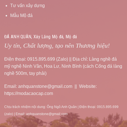
Tư vấn xây dựng
Mẫu Mộ đá
ĐÁ ANH QUÂN, Xây Lăng Mộ đá, Mộ đá
Uy tín, Chất lượng, tạo nên Thương hiệu!
Điện thoại: 0915.895.699 (Zalo) || Địa chỉ: Làng nghề đá
mỹ nghệ Ninh Vân, Hoa Lư, Ninh Bình (cách Cổng đá làng
nghề 500m, tay phải)
Email: anhquanstone@gmail.com || Website:
https://modacaocap.com
Chịu trách nhiệm nội dung: Ông Ngô Anh Quân | Điện thoại: 0915.895.699
(zalo) | Email: anhquanstone@gmail.com