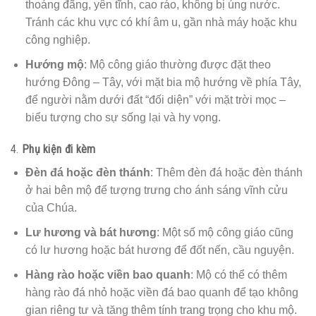
thoáng đãng, yên tĩnh, cao ráo, không bị úng nước.
Tránh các khu vực có khí âm u, gần nhà máy hoặc khu
công nghiệp.
Hướng mộ
: Mộ công giáo thường được đặt theo
hướng Đông – Tây, với mặt bia mộ hướng về phía Tây,
để người nằm dưới đất “đối diện” với mặt trời mọc –
biểu tượng cho sự sống lại và hy vọng.
4.
Phụ kiện đi kèm
Đèn đá hoặc đèn thánh
: Thêm đèn đá hoặc đèn thánh
ở hai bên mộ để tượng trưng cho ánh sáng vĩnh cửu
của Chúa.
Lư hương và bát hương
: Một số mộ công giáo cũng
có lư hương hoặc bát hương để đốt nến, cầu nguyện.
Hàng rào hoặc viền bao quanh
: Mộ có thể có thêm
hàng rào đá nhỏ hoặc viền đá bao quanh để tạo không
gian riêng tư và tăng thêm tính trang trọng cho khu mộ.