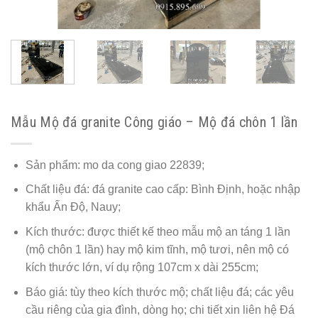
Mẫu Mộ đá granite Công giáo – Mộ đá chôn 1 lần
Sản phẩm: mo da cong giao 22839;
Chất liệu đá: đá granite cao cấp: Bình Định, hoặc nhập
khẩu Ấn Độ, Nauy;
Kích thước: được thiết kế theo mẫu mộ an táng 1 lần
(mộ chôn 1 lần) hay mộ kim tĩnh, mộ tươi, nên mộ có
kích thước lớn, ví dụ rộng 107cm x dài 255cm;
Báo giá: tùy theo kích thước mộ; chất liệu đá; các yêu
cầu riêng của gia đình, dòng họ; chi tiết xin liên hệ Đá