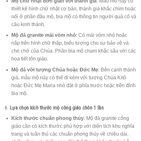
Mộ chữ nhật đơn giản với thánh giá
: Mẫu mộ này có
thiết kế hình chữ nhật cơ bản, thánh giá khắc chìm hoặc
nổi ở phần đầu mộ, bia mộ có thông tin người quá cố và
câu kinh thánh.
Mộ đá granite mái vòm nhỏ
: Có mái vòm nhỏ hoặc
nắp trên hình chữ thập, biểu tượng cho sự bảo vệ và
che chở của Chúa. Phần bia mộ chạm khắc sâu với các
họa tiết tôn giáo.
Mộ đá với tượng Chúa hoặc Đức Mẹ
: Bên cạnh thánh
giá, mẫu mộ này có thể đi kèm với tượng Chúa Kitô
hoặc Đức Mẹ Maria nhỏ đặt ở phía trước hoặc trên đỉnh
bia mộ.
6.
Lựa chọn kích thước mộ công giáo chôn 1 lần
Kích thước chuẩn phong thủy
: Mộ đá granite công
giáo cần có kích thước phù hợp với diện tích khu nghĩa
trang và tuân thủ các chuẩn phong thủy về chiều dài,