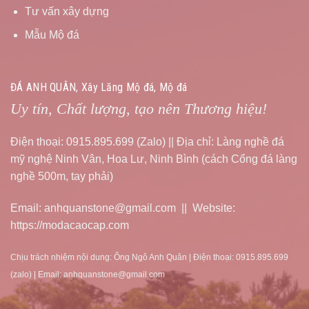
Tư vấn xây dựng
Mẫu Mộ đá
ĐÁ ANH QUÂN, Xây Lăng Mộ đá, Mộ đá
Uy tín, Chất lượng, tạo nên Thương hiệu!
Điện thoại: 0915.895.699 (Zalo) || Địa chỉ: Làng nghề đá
mỹ nghệ Ninh Vân, Hoa Lư, Ninh Bình (cách Cổng đá làng
nghề 500m, tay phải)
Email: anhquanstone@gmail.com || Website:
https://modacaocap.com
Chịu trách nhiệm nội dung: Ông Ngô Anh Quân | Điện thoại: 0915.895.699
(zalo) | Email: anhquanstone@gmail.com