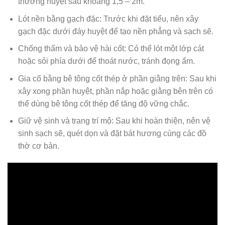
thường huyệt sâu khoảng 1,5 – 2m.
Lót nền bằng gạch đặc: Trước khi đặt tiểu, nên xây
gạch đặc dưới đáy huyệt để tạo nền phẳng và sạch sẽ.
Chống thấm và bảo vệ hài cốt: Có thể lót một lớp cát
hoặc sỏi phía dưới để thoát nước, tránh đọng ẩm.
Gia cố bằng bê tông cốt thép ở phần giằng trên: Sau khi
xây xong phần huyệt, phần nắp hoặc giằng bên trên có
thể dùng bê tông cốt thép để tăng độ vững chắc.
Giữ vệ sinh và trang trí mộ: Sau khi hoàn thiện, nên vệ
sinh sạch sẽ, quét dọn và đặt bát hương cùng các đồ
thờ cơ bản.