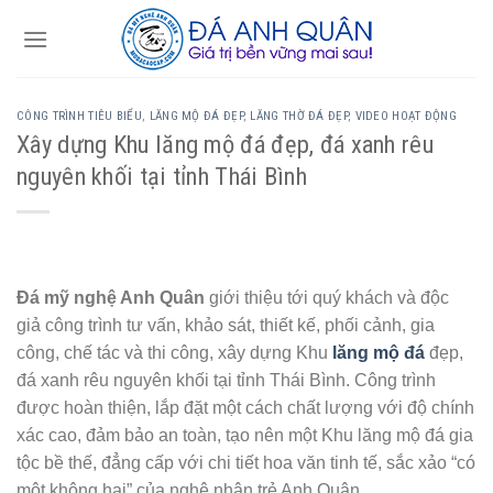
Skip
to
content
CÔNG TRÌNH TIÊU BIỂU
,
LĂNG MỘ ĐÁ ĐẸP
,
LĂNG THỜ ĐÁ ĐẸP
,
VIDEO HOẠT ĐỘNG
Xây dựng Khu lăng mộ đá đẹp, đá xanh rêu
nguyên khối tại tỉnh Thái Bình
Đá mỹ nghệ Anh Quân
giới thiệu tới quý khách và độc
giả công trình tư vấn, khảo sát, thiết kế, phối cảnh, gia
công, chế tác và thi công, xây dựng Khu
lăng mộ đá
đẹp,
đá xanh rêu nguyên khối tại tỉnh Thái Bình. Công trình
được hoàn thiện, lắp đặt một cách chất lượng với độ chính
xác cao, đảm bảo an toàn, tạo nên một Khu lăng mộ đá gia
tộc bề thế, đẳng cấp với chi tiết hoa văn tinh tế, sắc xảo “có
một không hai” của nghệ nhân trẻ Anh Quân.