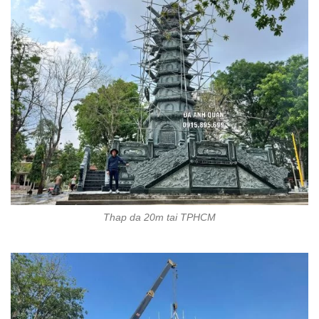
Thap da 20m tai TPHCM