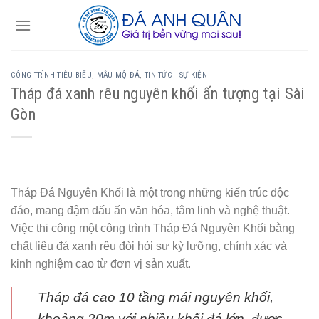
Skip
to
content
CÔNG TRÌNH TIÊU BIỂU
,
MẪU MỘ ĐÁ
,
TIN TỨC - SỰ KIỆN
Tháp đá xanh rêu nguyên khối ấn tượng tại Sài
Gòn
Tháp Đá Nguyên Khối là một trong những kiến trúc độc
đáo, mang đậm dấu ấn văn hóa, tâm linh và nghệ thuật.
Việc thi công một công trình Tháp Đá Nguyên Khối bằng
chất liệu đá xanh rêu đòi hỏi sự kỳ lưỡng, chính xác và
kinh nghiệm cao từ đơn vị sản xuất.
Tháp đá cao 10 tầng mái nguyên khối,
khoảng 20m với nhiều khối đá lớn, được