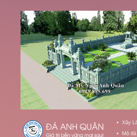
Xây L
Mộ đá