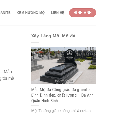
HÌNH ẢNH
RANITE
XEM HƯỚNG MỘ
LIÊN HỆ
Xây Lăng Mộ, Mộ đá
 – Mẫu
 tôi mà
Mẫu Mộ đá Công giáo đá granite
Bình Định đẹp, chất lượng – Đá Anh
Quân Ninh Bình
Mộ đá công giáo không chỉ là nơi an