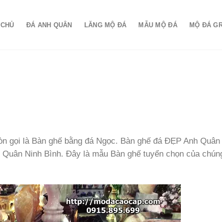
 CHỦ
ĐÁ ANH QUÂN
LĂNG MỘ ĐÁ
MẪU MỘ ĐÁ
MỘ ĐÁ G
n gọi là Bàn ghế bằng đá Ngọc. Bàn ghế đá ĐẸP Anh Quân
 Quân Ninh Bình. Đây là mẫu Bàn ghế tuyển chọn của chúng