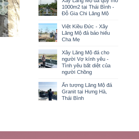
Xây Lăng Mộ đá quy mô
1000m2 tại Thái Bình -
Đỗ Gia Chi Lăng Mộ
Việt Kiều Đức - Xây
Lăng Mộ đá báo hiếu
Cha Mẹ
Xây Lăng Mộ đá cho
người Vợ kính yêu -
Tình yêu bất diệt của
người Chồng
Ấn tượng Lăng Mộ đá
Granit tại Hưng Hà,
Thái Bình