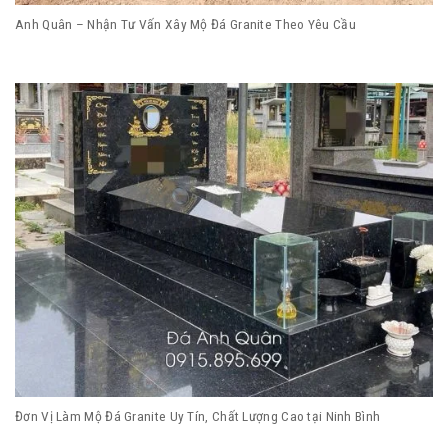
Anh Quân – Nhận Tư Vấn Xây Mộ Đá Granite Theo Yêu Cầu
Đơn Vị Làm Mộ Đá Granite Uy Tín, Chất Lượng Cao tại Ninh Bình