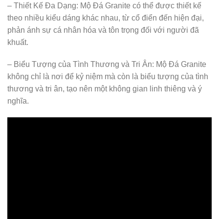
– Thiết Kế Đa Dạng: Mộ Đá Granite có thể được thiết kế
theo nhiều kiểu dáng khác nhau, từ cổ điển đến hiện đại,
phản ánh sự cá nhân hóa và tôn trọng đối với người đã
khuất.
– Biểu Tượng của Tình Thương và Tri Ân: Mộ Đá Granite
không chỉ là nơi để kỷ niệm mà còn là biểu tượng của tình
thương và tri ân, tạo nên một không gian linh thiêng và ý
nghĩa.