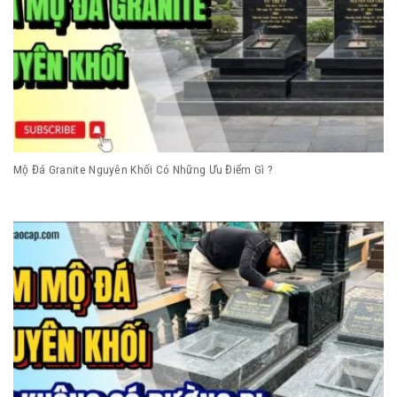
Mộ Đá Granite Nguyên Khối Có Những Ưu Điểm Gì ?