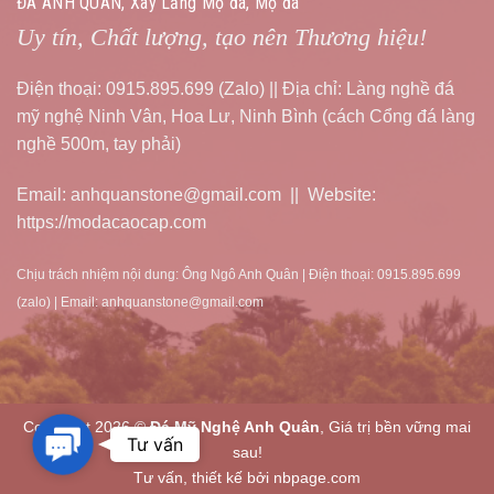
ĐÁ ANH QUÂN, Xây Lăng Mộ đá, Mộ đá
Uy tín, Chất lượng, tạo nên Thương hiệu!
Điện thoại: 0915.895.699 (Zalo) || Địa chỉ: Làng nghề đá
mỹ nghệ Ninh Vân, Hoa Lư, Ninh Bình (cách Cổng đá làng
nghề 500m, tay phải)
Email: anhquanstone@gmail.com || Website:
https://modacaocap.com
Chịu trách nhiệm nội dung: Ông Ngô Anh Quân | Điện thoại: 0915.895.699
(zalo) | Email: anhquanstone@gmail.com
Copyright 2026 ©
Đá Mỹ Nghệ Anh Quân
, Giá trị bền vững mai
Contact
Tư vấn
sau!
Us
Tư vấn, thiết kế bởi nbpage.com