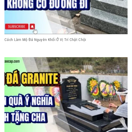
Cách Làm Mộ Đá Nguyên Khối Ở Vị Trí Chật Chội