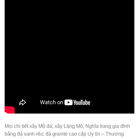
Mọi chi tiết xây Mộ đá; xây Lăng Mộ; Nghĩa trang gia đình
bằng đá xanh rêu; đá granite cao cấp Uy tín – Thương