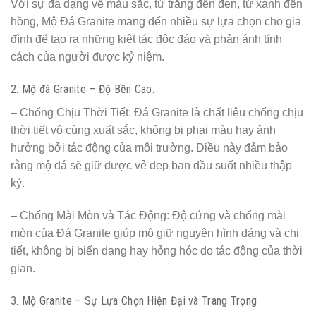
Với sự đa dạng về màu sắc, từ trắng đến đen, từ xanh đến
hồng, Mộ Đá Granite mang đến nhiều sự lựa chọn cho gia
đình để tạo ra những kiệt tác độc đáo và phản ánh tính
cách của người được kỷ niệm.
2. Mộ đá Granite – Độ Bền Cao:
– Chống Chịu Thời Tiết: Đá Granite là chất liệu chống chịu
thời tiết vô cùng xuất sắc, không bị phai màu hay ảnh
hưởng bởi tác động của môi trường. Điều này đảm bảo
rằng mộ đá sẽ giữ được vẻ đẹp ban đầu suốt nhiều thập
kỷ.
– Chống Mài Mòn và Tác Động: Độ cứng và chống mài
mòn của Đá Granite giúp mộ giữ nguyên hình dáng và chi
tiết, không bị biến dạng hay hỏng hóc do tác động của thời
gian.
3. Mộ Granite – Sự Lựa Chọn Hiện Đại và Trang Trọng