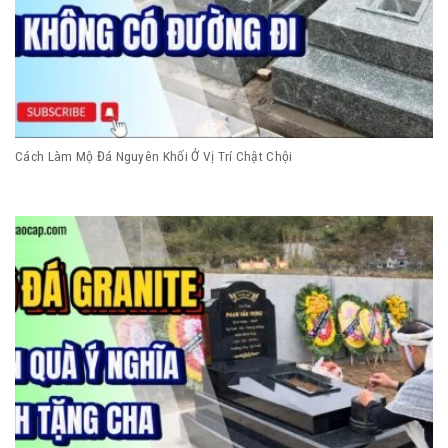
Cách Làm Mộ Đá Nguyên Khối Ở Vị Trí Chật Chội