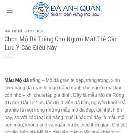
Skip
to
content
MẪU MỘ ĐÁ GRANITE ĐẸP
Chọn Mộ Đá Trắng Cho Người Mất Trẻ Cần
Lưu Ý Các Điều Này
Mẫu Mộ đá
trắng – Mộ đá granite đẹp, trang trọng, xinh
tươi bằng đá granite mầu trắng dành cho người mất khi
còn nhỏ – khi chưa lập gia đình. Đây là mẫu Mộ đá Rộng
81cm x Dài 127cm, làm từ 3 viên đá liền, nguyên khối. Đá
granite là một trong những mẫu mộ đá đẹp, tốt nhất hiện
nay, so với các loại đá trắng muối khác thì đây là mẫu mộ
bền mầu, không bị ố và ngấm nước theo thời gian. Chi tiết
tư vấn, báo giá Mộ lắp đặt trên toàn quốc quý khách vui