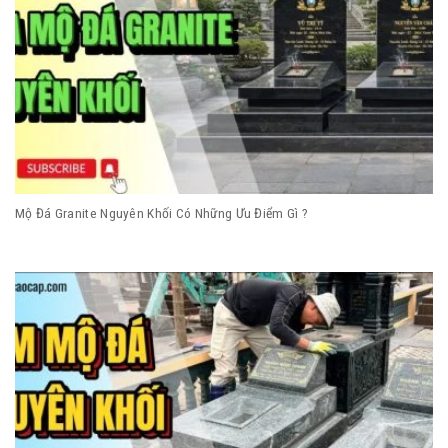
Mộ Đá Granite Nguyên Khối Có Những Ưu Điểm Gì ?