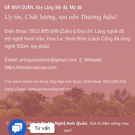
ĐÁ ANH QUÂN, Xây Lăng Mộ đá, Mộ đá
Uy tín, Chất lượng, tạo nên Thương hiệu!
Điện thoại: 0915.895.699 (Zalo) || Địa chỉ: Làng nghề đá
mỹ nghệ Ninh Vân, Hoa Lư, Ninh Bình (cách Cổng đá làng
nghề 500m, tay phải)
Email: anhquanstone@gmail.com || Website:
https://modacaocap.com
Chịu trách nhiệm nội dung: Ông Ngô Anh Quân | Điện thoại: 0915.895.699
(zalo) | Email: anhquanstone@gmail.com
Copyright 2026 ©
Đá Mỹ Nghệ Anh Quân
, Giá trị bền vững mai
Contact
Tư vấn
sau!
Us