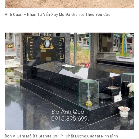
Anh Quân – Nhận Tư Vấn Xây Mộ Đá Granite Theo Yêu Cầu
Đơn Vị Làm Mộ Đá Granite Uy Tín, Chất Lượng Cao tại Ninh Bình