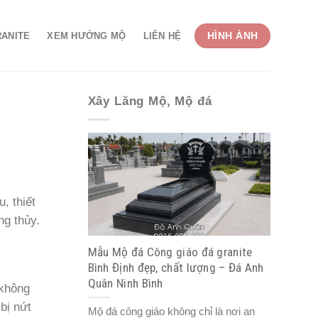
HÌNH ẢNH
RANITE
XEM HƯỚNG MỘ
LIÊN HỆ
Xây Lăng Mộ, Mộ đá
, thiết
ng thủy.
Mẫu Mộ đá Công giáo đá granite
Bình Định đẹp, chất lượng – Đá Anh
Quân Ninh Bình
 không
bị nứt
Mộ đá công giáo không chỉ là nơi an