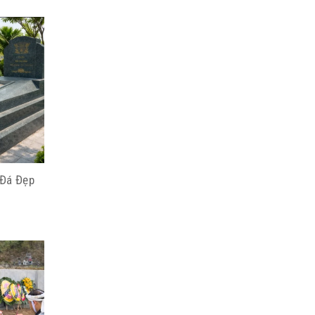
 Đá Đẹp