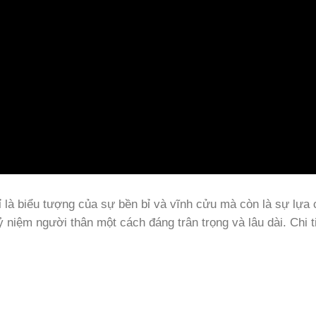
 là biểu tượng của sự bền bỉ và vĩnh cửu mà còn là sự lựa
niệm người thân một cách đáng trân trọng và lâu dài. Chi ti