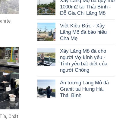
Xây Lăng Mộ đá quy mô
1000m2 tại Thái Bình -
Đỗ Gia Chi Lăng Mộ
anite
Việt Kiều Đức - Xây
Lăng Mộ đá báo hiếu
Cha Mẹ
Xây Lăng Mộ đá cho
người Vợ kính yêu -
Tình yêu bất diệt của
người Chồng
Ấn tượng Lăng Mộ đá
Granit tại Hưng Hà,
Thái Bình
Tín, Chất