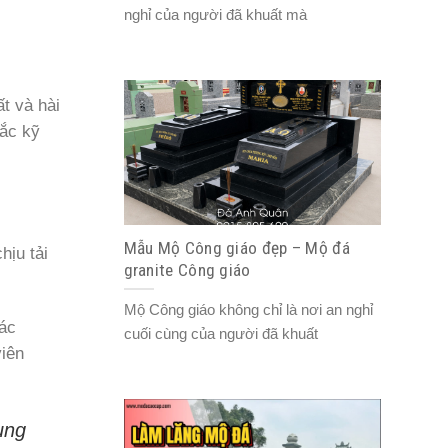
nghỉ của người đã khuất mà
t và hài
hắc kỹ
Mẫu Mộ Công giáo đẹp – Mộ đá
hịu tải
granite Công giáo
Mộ Công giáo không chỉ là nơi an nghỉ
các
cuối cùng của người đã khuất
iên
ụng