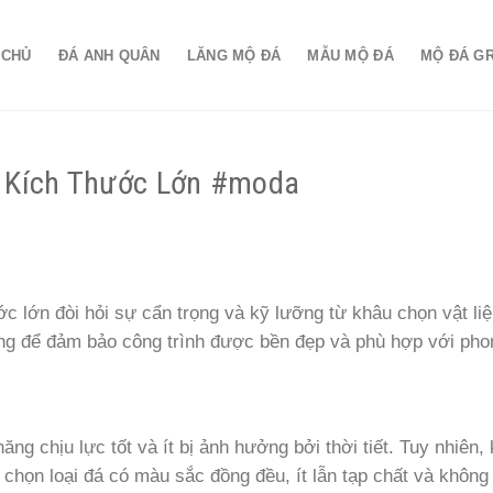
 CHỦ
ĐÁ ANH QUÂN
LĂNG MỘ ĐÁ
MẪU MỘ ĐÁ
MỘ ĐÁ G
ó Kích Thước Lớn #moda
 lớn đòi hỏi sự cẩn trọng và kỹ lưỡng từ khâu chọn vật liệu
ọng để đảm bảo công trình được bền đẹp và phù hợp với pho
ăng chịu lực tốt và ít bị ảnh hưởng bởi thời tiết. Tuy nhiên,
chọn loại đá có màu sắc đồng đều, ít lẫn tạp chất và không 