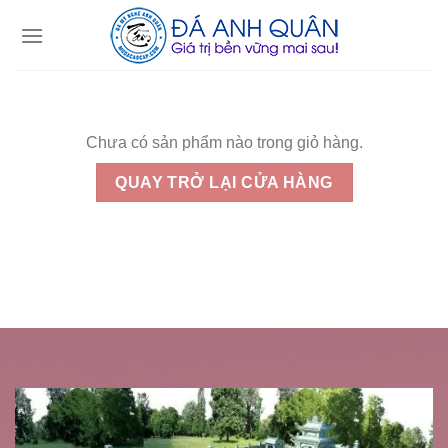
Skip
to
content
Chưa có sản phẩm nào trong giỏ hàng.
QUAY TRỞ LẠI CỬA HÀNG