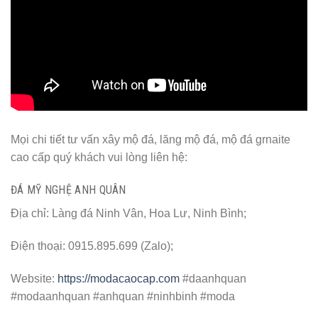
Mọi chi tiết tư vấn xây mộ đá, lăng mộ đá, mộ đá grnaite
cao cấp quý khách vui lòng liên hệ:
ĐÁ MỸ NGHỆ ANH QUÂN
Địa chỉ: Làng đá Ninh Vân, Hoa Lư, Ninh Bình;
Điện thoại: 0915.895.699 (Zalo);
Website:
https://modacaocap.com
#daanhquan
#modaanhquan #anhquan #ninhbinh #moda