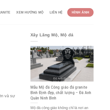
HÌNH ẢNH
RANITE
XEM HƯỚNG MỘ
LIÊN HỆ
Xây Lăng Mộ, Mộ đá
Mẫu Mộ đá Công giáo đá granite
Bình Định đẹp, chất lượng – Đá Anh
ền và sự
Quân Ninh Bình
Mộ đá công giáo không chỉ là nơi an