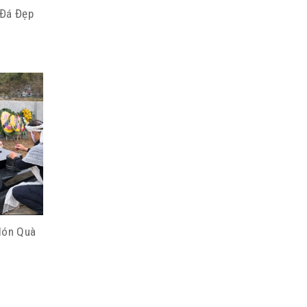
 Đá Đẹp
Món Quà