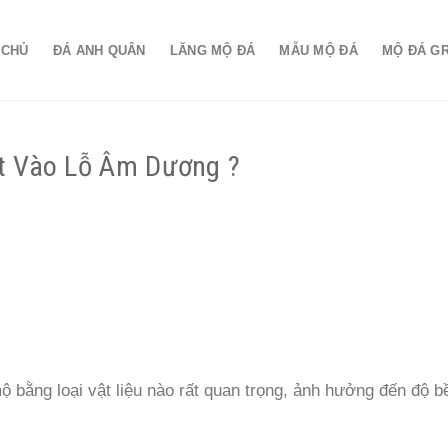
 CHỦ
ĐÁ ANH QUÂN
LĂNG MỘ ĐÁ
MẪU MỘ ĐÁ
MỘ ĐÁ G
t Vào Lỗ Âm Dương ?
ộ bằng loại vật liệu nào rất quan trọng, ảnh hưởng đến độ b