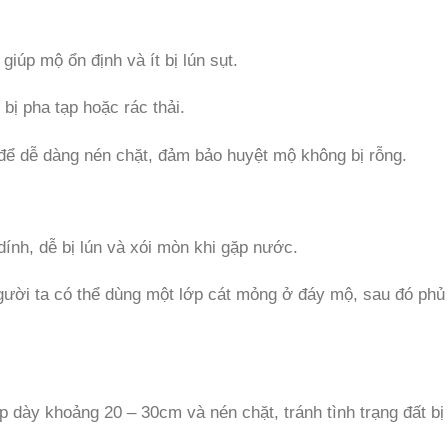
giúp mộ ổn định và ít bị lún sụt.
 bị pha tạp hoặc rác thải.
 để dễ dàng nén chặt, đảm bảo huyệt mộ không bị rỗng.
dính, dễ bị lún và xói mòn khi gặp nước.
ười ta có thể dùng một lớp cát mỏng ở đáy mộ, sau đó phủ
ớp dày khoảng 20 – 30cm và nén chặt, tránh tình trạng đất bị