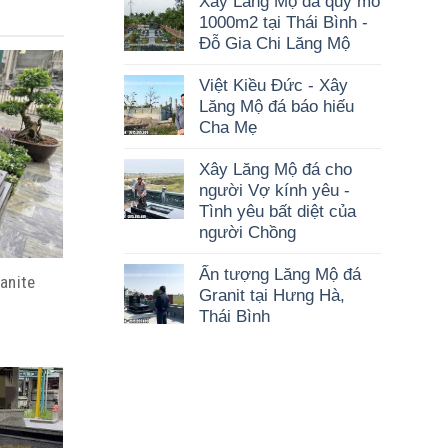
Xây Lăng Mộ đá quy mô
1000m2 tại Thái Bình -
Đỗ Gia Chi Lăng Mộ
Việt Kiều Đức - Xây
Lăng Mộ đá báo hiếu
Cha Mẹ
Xây Lăng Mộ đá cho
người Vợ kính yêu -
Tình yêu bất diệt của
người Chồng
Ấn tượng Lăng Mộ đá
anite
Granit tại Hưng Hà,
Thái Bình