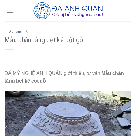
Skip
to
content
CHÂN TẢNG ĐÁ
Mẫu chân tảng bẹt kê cột gỗ
ĐÁ MỸ NGHỆ ANH QUÂN giới thiệu, tư vấn
Mẫu chân
tảng bẹt kê cột gỗ