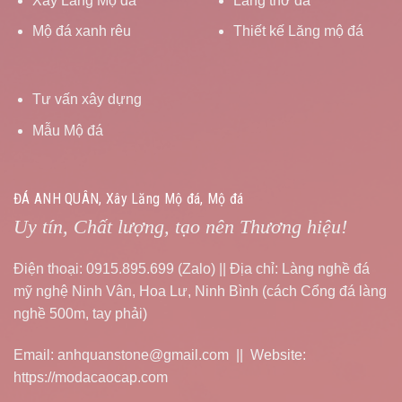
Xây Lăng Mộ đá
Lăng thờ đá
Mộ đá xanh rêu
Thiết kế Lăng mộ đá
Tư vấn xây dựng
Mẫu Mộ đá
ĐÁ ANH QUÂN, Xây Lăng Mộ đá, Mộ đá
Uy tín, Chất lượng, tạo nên Thương hiệu!
Điện thoại: 0915.895.699 (Zalo) || Địa chỉ: Làng nghề đá
mỹ nghệ Ninh Vân, Hoa Lư, Ninh Bình (cách Cổng đá làng
nghề 500m, tay phải)
Email: anhquanstone@gmail.com || Website:
https://modacaocap.com