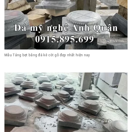
Mẫu Tảng bẹt bằng đá kê côt gỗ đẹp nhất hiện nay