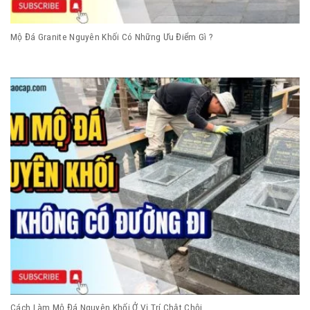
Mộ Đá Granite Nguyên Khối Có Những Ưu Điểm Gì ?
Cách Làm Mộ Đá Nguyên Khối Ở Vị Trí Chật Chội