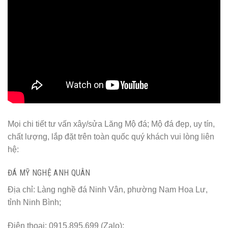
Mọi chi tiết tư vấn xây/sửa Lăng Mộ đá; Mộ đá đẹp, uy tín,
chất lượng, lắp đặt trên toàn quốc quý khách vui lòng liên
hệ:
ĐÁ MỸ NGHỆ ANH QUÂN
Địa chỉ: Làng nghề đá Ninh Vân, phường Nam Hoa Lư,
tỉnh Ninh Bình;
Điện thoại: 0915.895.699 (Zalo);