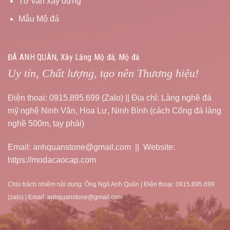
Tư vấn xây dựng
Mẫu Mộ đá
ĐÁ ANH QUÂN, Xây Lăng Mộ đá, Mộ đá
Uy tín, Chất lượng, tạo nên Thương hiệu!
Điện thoại: 0915.895.699 (Zalo) || Địa chỉ: Làng nghề đá
mỹ nghệ Ninh Vân, Hoa Lư, Ninh Bình (cách Cổng đá làng
nghề 500m, tay phải)
Email: anhquanstone@gmail.com || Website:
https://modacaocap.com
Chịu trách nhiệm nội dung: Ông Ngô Anh Quân | Điện thoại: 0915.895.699
(zalo) | Email: anhquanstone@gmail.com