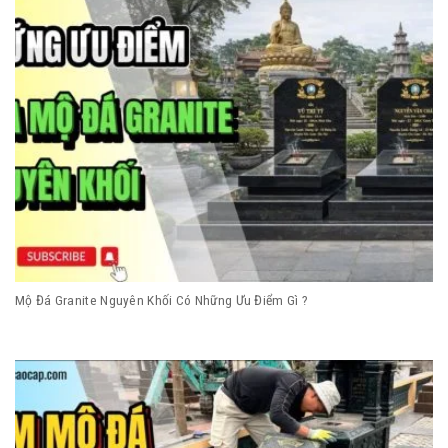
Mộ Đá Granite Nguyên Khối Có Những Ưu Điểm Gì ?