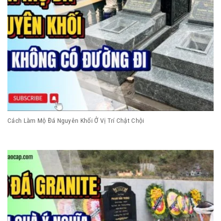
Cách Làm Mộ Đá Nguyên Khối Ở Vị Trí Chật Chội