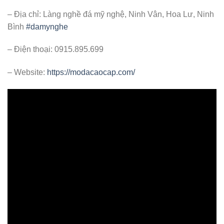
– Địa chỉ: Làng nghề đá mỹ nghệ, Ninh Vân, Hoa Lư, Ninh
Bình
#damynghe
– Điện thoại: 0915.895.699
– Website:
https://modacaocap.com/