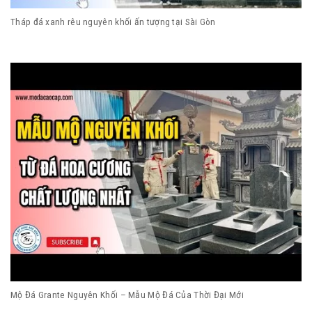
Tháp đá xanh rêu nguyên khối ấn tượng tại Sài Gòn
Mộ Đá Grante Nguyên Khối – Mẫu Mộ Đá Của Thời Đại Mới