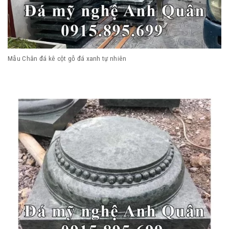
Mẫu Chân đá kê cột gỗ đá xanh tự nhiên