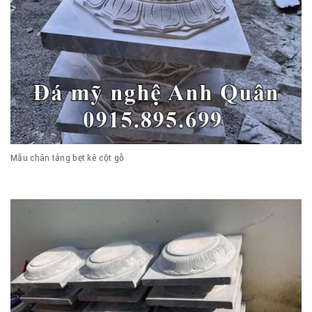
Mẫu chân tảng bẹt kê cột gỗ