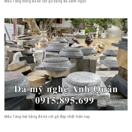
Mẫu Tảng bồng đá kê cột gỗ bằng đá xanh ngọc
Mẫu Tảng bẹt bằng đá kê côt gỗ đẹp nhất hiện nay