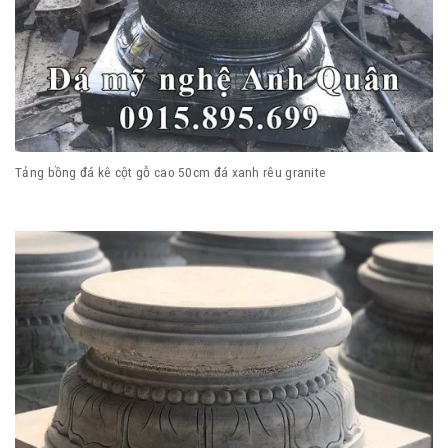
Tảng bồng đá kê cột gỗ cao 50cm đá xanh rêu granite