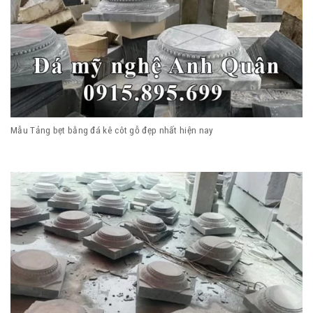
Mẫu Tảng bẹt bằng đá kê côt gỗ đẹp nhất hiện nay