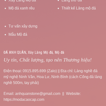
Xây Lăng Mộ đá
Lăng thờ đá
Mộ đá xanh rêu
Thiết kế Lăng mộ đá
Tư vấn xây dựng
Mẫu Mộ đá
ĐÁ ANH QUÂN, Xây Lăng Mộ đá, Mộ đá
Uy tín, Chất lượng, tạo nên Thương hiệu!
Điện thoại: 0915.895.699 (Zalo) || Địa chỉ: Làng nghề đá
mỹ nghệ Ninh Vân, Hoa Lư, Ninh Bình (cách Cổng đá làng
nghề 500m, tay phải)
Email: anhquanstone@gmail.com || Website:
https://modacaocap.com