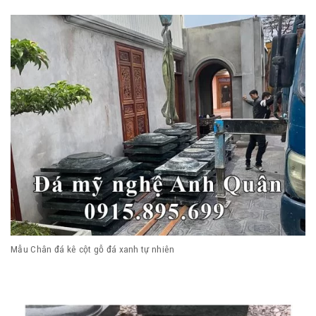
Mẫu Chân đá kê cột gỗ đá xanh tự nhiên