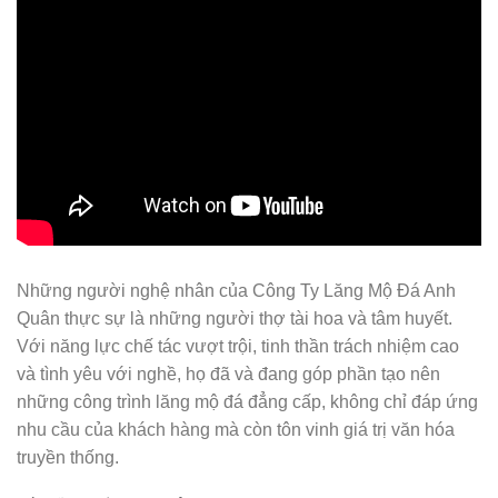
Những người nghệ nhân của Công Ty Lăng Mộ Đá Anh
Quân thực sự là những người thợ tài hoa và tâm huyết.
Với năng lực chế tác vượt trội, tinh thần trách nhiệm cao
và tình yêu với nghề, họ đã và đang góp phần tạo nên
những công trình lăng mộ đá đẳng cấp, không chỉ đáp ứng
nhu cầu của khách hàng mà còn tôn vinh giá trị văn hóa
truyền thống.