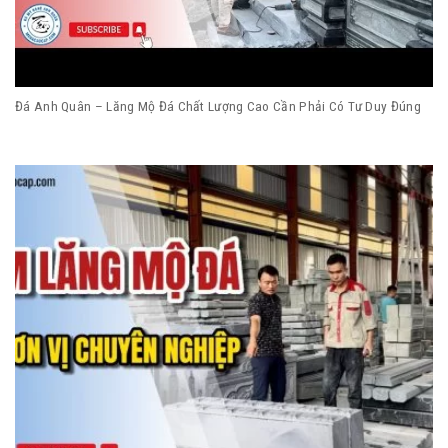
Đá Anh Quân – Lăng Mộ Đá Chất Lượng Cao Cần Phải Có Tư Duy Đúng