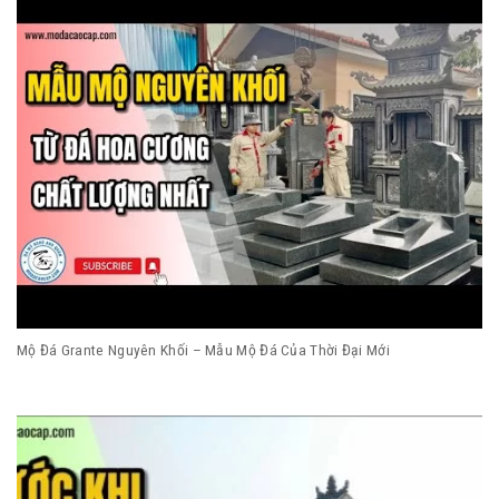
Mộ Đá Grante Nguyên Khối – Mẫu Mộ Đá Của Thời Đại Mới