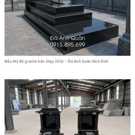
Mẫu Mộ đá granite bán chạy 2026 – Đá Anh Quân Ninh Bình