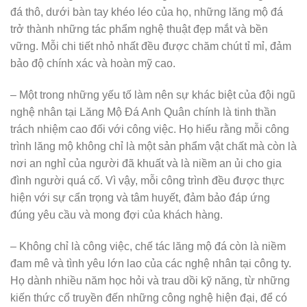
đá thô, dưới bàn tay khéo léo của họ, những lăng mộ đá
trở thành những tác phẩm nghệ thuật đẹp mắt và bền
vững. Mỗi chi tiết nhỏ nhất đều được chăm chút tỉ mỉ, đảm
bảo độ chính xác và hoàn mỹ cao.
– Một trong những yếu tố làm nên sự khác biệt của đội ngũ
nghệ nhân tại Lăng Mộ Đá Anh Quân chính là tinh thần
trách nhiệm cao đối với công việc. Họ hiểu rằng mỗi công
trình lăng mộ không chỉ là một sản phẩm vật chất mà còn là
nơi an nghỉ của người đã khuất và là niềm an ủi cho gia
đình người quá cố. Vì vậy, mỗi công trình đều được thực
hiện với sự cẩn trọng và tâm huyết, đảm bảo đáp ứng
đúng yêu cầu và mong đợi của khách hàng.
– Không chỉ là công việc, chế tác lăng mộ đá còn là niềm
đam mê và tình yêu lớn lao của các nghệ nhân tại công ty.
Họ dành nhiều năm học hỏi và trau dồi kỹ năng, từ những
kiến thức cổ truyền đến những công nghệ hiện đại, để có