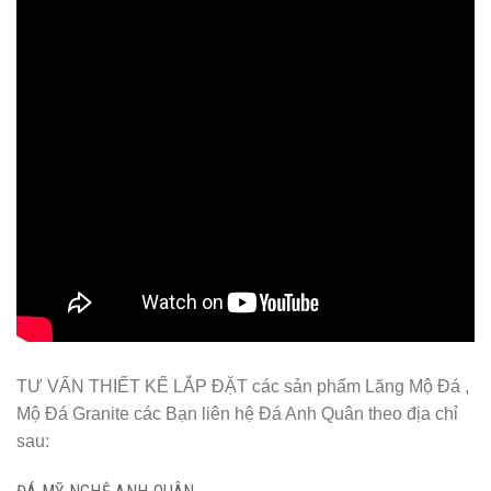
TƯ VẤN THIẾT KẾ LẮP ĐẶT các sản phẩm Lăng Mộ Đá ,
Mộ Đá Granite các Bạn liên hệ Đá Anh Quân theo địa chỉ
sau: