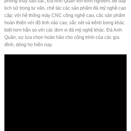
phong thủy sâu sắc, Đá Anh Quân với kinh nghiệm, bề dày
lịch sử trong tư vấn, chế tác các sản phẩm đá mỹ nghệ cao
cấp; với hệ thống máy CNC công nghệ cao, các sản phẩm
hoàn thiện với độ tinh xảo cao, sắc nét và kênh bong khác
biệt hơn hẳn so với các đơn vị đá mỹ nghệ khác. Đá Anh
Quân, sự lựa chọn hoàn hảo cho công trình của các gia
đình, dòng họ hiện nay.