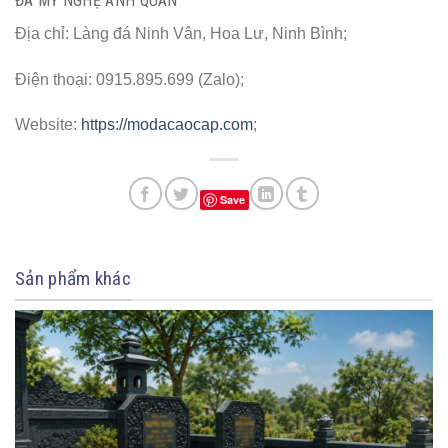
ĐÁ MỸ NGHỆ ANH QUÂN
Địa chỉ: Làng đá Ninh Vân, Hoa Lư, Ninh Bình;
Điện thoại: 0915.895.699 (Zalo);
Website:
https://modacaocap.com
;
Save
Sản phẩm khác