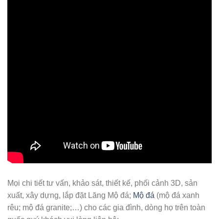
Mọi chi tiết tư vấn, khảo sát, thiết kế, phối cảnh 3D, sản
xuất, xây dựng, lắp đặt Lăng Mộ đá;
Mộ đá
(mộ đá xanh
rêu; mộ đá granite;…) cho các gia đình, dòng họ trên toàn