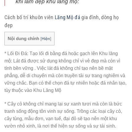
khi làm đẹp khu lăng mộ:
Cách bố trí khuôn viên
Lăng Mộ đá
gia đình, dòng họ
đẹp
Nội dung chính
[
Hiện
]
* Lối Đi Đá: Tạo lối đi bằng đá hoặc gạch lên Khu lăng
mộ: Lát đá được sử dụng không chỉ vì vẻ đẹp mà còn vì
tính bền vững . Việc lát đá không chỉ tạo nên bề mặt
phẳng, dễ di chuyển mà còn truyền tải sự trang nghiêm và
vững chắc. Bạn có thể chọn đá tự nhiên hoặc đá nhân tạo,
tùy thuộc vào Khu Lăng Mộ
* Cây cỏ không chỉ mang lại sự xanh tươi mà còn là bức
tranh sống động tôn vinh sự sống. Trồng các loại cây cỏ,
cây tùng, mẫu đơn, vạn tuế, đại đỏ sẽ tạo nên một khu
vườn nhỏ xinh, là nơi thể hiện sự sống và sự tái sinh.