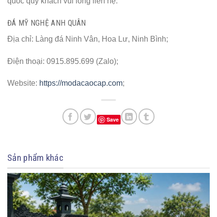
quốc quý khách vui lòng liên hệ:
ĐÁ MỸ NGHỆ ANH QUÂN
Địa chỉ: Làng đá Ninh Vân, Hoa Lư, Ninh Bình;
Điện thoại: 0915.895.699 (Zalo);
Website:
https://modacaocap.com
;
Save
Sản phẩm khác