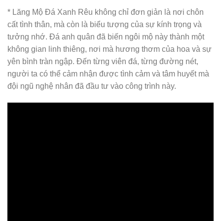
* Lăng Mộ Đá Xanh Rêu không chỉ đơn giản là nơi chôn
cất tình thân, mà còn là biểu tượng của sự kính trọng và
tưởng nhớ. Đá anh quân đã biến ngôi mộ này thành một
không gian linh thiêng, nơi mà hương thơm của hoa và sự
yên bình tràn ngập. Đến từng viên đá, từng đường nét,
người ta có thể cảm nhận được tình cảm và tâm huyết mà
đội ngũ nghệ nhân đã đầu tư vào công trình này.