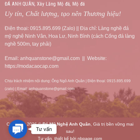
ĐÁ ANH QUÂN, Xây Lăng Mộ đá, Mộ đá
Uy tín, Chất lượng, tạo nên Thương hiệu!
Điện thoại: 0915.895.699 (Zalo) || Địa chỉ: Làng nghề đá
mỹ nghệ Ninh Vân, Hoa Lư, Ninh Bình (cách Cổng đá làng
nghề 500m, tay phải)
Email: anhquanstone@gmail.com || Website:
https://modacaocap.com
Chịu trách nhiệm nội dung: Ông Ngô Anh Quân | Điện thoại: 0915.895.699
(zalo) | Email: anhquanstone@gmail.com
Copyright 2026 ©
Đá Mỹ Nghệ Anh Quân
, Giá trị bền vững mai
Contact
Tư vấn
sau!
Us
Tư vấn, thiết kế bởi nbpage.com