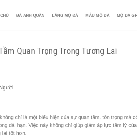
 CHỦ
ĐÁ ANH QUÂN
LĂNG MỘ ĐÁ
MẪU MỘ ĐÁ
MỘ ĐÁ G
Tầm Quan Trọng Trong Tương Lai
 Người
hông chỉ là một biểu hiện của sự quan tâm, tôn trọng mà cò
rong dài hạn. Việc này không chỉ giúp giảm áp lực tâm lý của
lai tốt hơn.