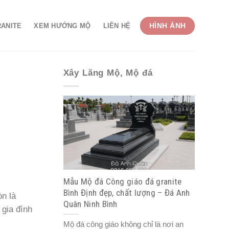
HÌNH ẢNH
RANITE
XEM HƯỚNG MỘ
LIÊN HỆ
Xây Lăng Mộ, Mộ đá
Mẫu Mộ đá Công giáo đá granite
Bình Định đẹp, chất lượng – Đá Anh
n là
Quân Ninh Bình
 gia đình
Mộ đá công giáo không chỉ là nơi an