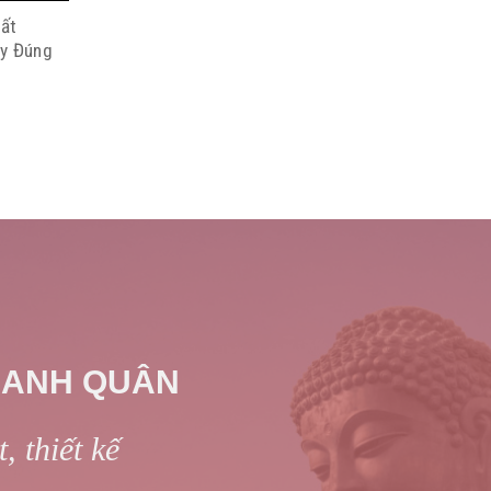
ất
uy Đúng
 ANH QUÂN
, thiết kế