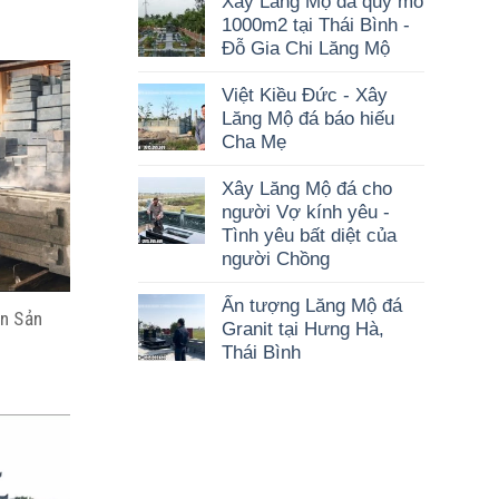
Xây Lăng Mộ đá quy mô
1000m2 tại Thái Bình -
Đỗ Gia Chi Lăng Mộ
Việt Kiều Đức - Xây
Lăng Mộ đá báo hiếu
Cha Mẹ
Xây Lăng Mộ đá cho
người Vợ kính yêu -
Tình yêu bất diệt của
người Chồng
Ấn tượng Lăng Mộ đá
n Sản
Granit tại Hưng Hà,
Thái Bình