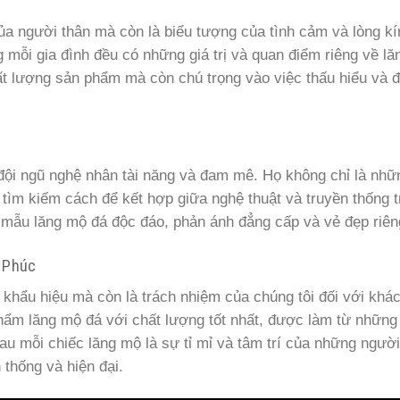
ủa người thân mà còn là biểu tượng của tình cảm và lòng kí
 mỗi gia đình đều có những giá trị và quan điểm riêng về lă
hất lượng sản phẩm mà còn chú trọng vào việc thấu hiểu và 
i ngũ nghệ nhân tài năng và đam mê. Họ không chỉ là nhữ
 tìm kiếm cách để kết hợp giữa nghệ thuật và truyền thống 
 mẫu lăng mộ đá độc đáo, phản ánh đẳng cấp và vẻ đẹp riêng
h Phúc
 khẩu hiệu mà còn là trách nhiệm của chúng tôi đối với khá
ẩm lăng mộ đá với chất lượng tốt nhất, được làm từ những
sau mỗi chiếc lăng mộ là sự tỉ mỉ và tâm trí của những ngườ
 thống và hiện đại.