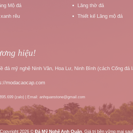
ăng Mộ đá
Lăng thờ đá
 xanh rêu
Thiết kế Lăng mộ đá
ương hiệu!
nghề đá mỹ nghệ Ninh Vân, Hoa Lư, Ninh Bình (cách Cổng đá 
ps://modacaocap.com
.895.699 (zalo) | Email: anhquanstone@gmail.com
Copyright 2026 ©
Đá Mỹ Nghệ Anh Quân
, Giá trị bền vững mai sau