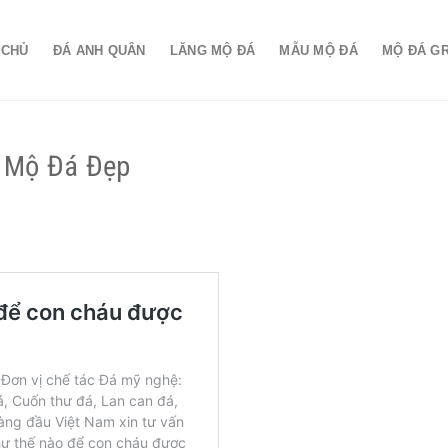
 CHỦ
ĐÁ ANH QUÂN
LĂNG MỘ ĐÁ
MẪU MỘ ĐÁ
MỘ ĐÁ G
 Mộ Đá Đẹp