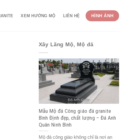
HÌNH ẢNH
RANITE
XEM HƯỚNG MỘ
LIÊN HỆ
Xây Lăng Mộ, Mộ đá
Mẫu Mộ đá Công giáo đá granite
Bình Định đẹp, chất lượng – Đá Anh
Quân Ninh Bình
Mộ đá công giáo không chỉ là nơi an