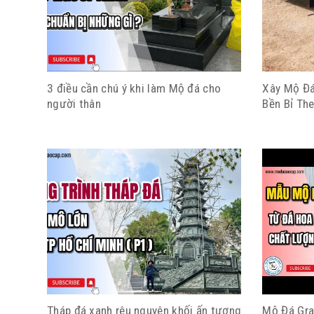
3 điều cần chú ý khi làm Mộ đá cho
Xây Mộ Đá
người thân
Bền Bỉ The
Tháp đá xanh rêu nguyên khối ấn tượng
Mộ Đá Gra