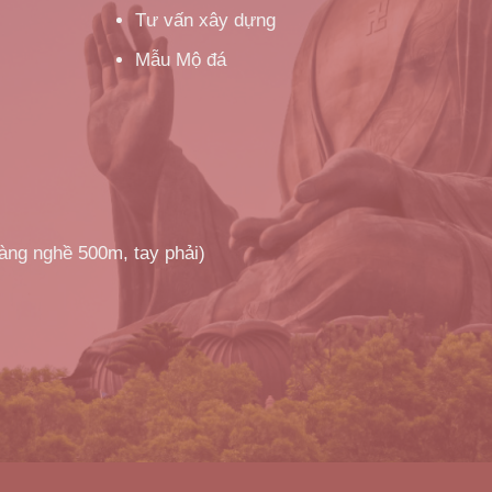
Tư vấn xây dựng
Mẫu Mộ đá
làng nghề 500m, tay phải)
!