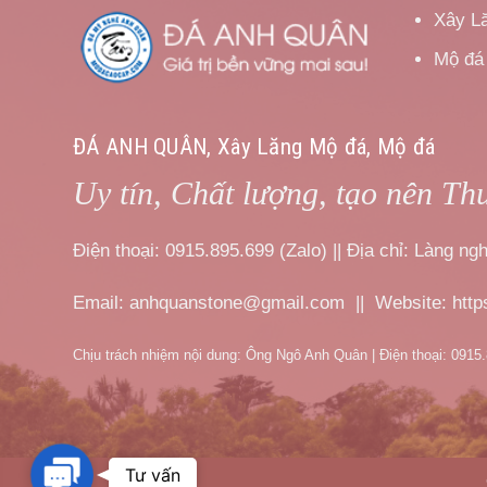
Xây L
Mộ đá
ĐÁ ANH QUÂN, Xây Lăng Mộ đá, Mộ đá
Uy tín, Chất lượng, tạo nên Th
Điện thoại: 0915.895.699 (Zalo) || Địa chỉ: Làng 
Email: anhquanstone@gmail.com || Website: htt
Chịu trách nhiệm nội dung: Ông Ngô Anh Quân | Điện thoại: 0915
Contact
Tư vấn