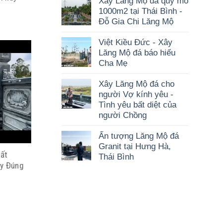
Xây Lăng Mộ đá quy mô
1000m2 tại Thái Bình -
Đỗ Gia Chi Lăng Mộ
Việt Kiều Đức - Xây
Lăng Mộ đá báo hiếu
Cha Mẹ
Xây Lăng Mộ đá cho
người Vợ kính yêu -
Tình yêu bất diệt của
người Chồng
Ấn tượng Lăng Mộ đá
Granit tại Hưng Hà,
ất
Thái Bình
uy Đúng