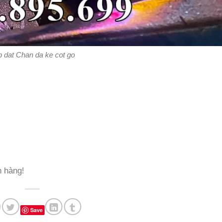
p dat Chan da ke cot go
h hàng!
Save