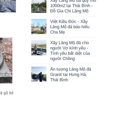
Xây Lăng Mộ đá quy mô
1000m2 tại Thái Bình -
Đỗ Gia Chi Lăng Mộ
Việt Kiều Đức - Xây
Lăng Mộ đá báo hiếu
Cha Mẹ
Xây Lăng Mộ đá cho
người Vợ kính yêu -
Tình yêu bất diệt của
người Chồng
Ấn tượng Lăng Mộ đá
Granit tại Hưng Hà,
Thái Bình
à gỗ kẻ