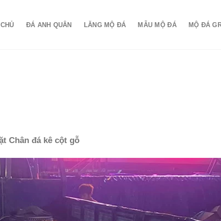
 CHỦ
ĐÁ ANH QUÂN
LĂNG MỘ ĐÁ
MẪU MỘ ĐÁ
MỘ ĐÁ G
ặt Chân đá kê cột gỗ