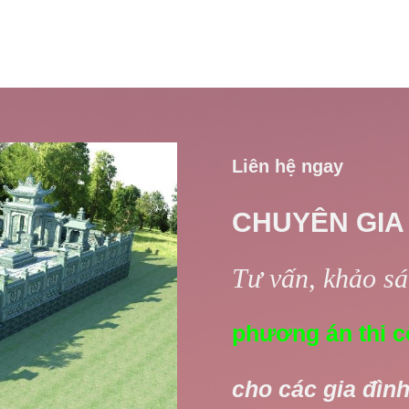
Liên hệ ngay
CHUYÊN GIA
Tư vấn, khảo sát
phương án thi c
cho các gia đình