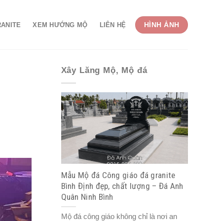
HÌNH ẢNH
RANITE
XEM HƯỚNG MỘ
LIÊN HỆ
Xây Lăng Mộ, Mộ đá
Mẫu Mộ đá Công giáo đá granite
Bình Định đẹp, chất lượng – Đá Anh
Quân Ninh Bình
Mộ đá công giáo không chỉ là nơi an