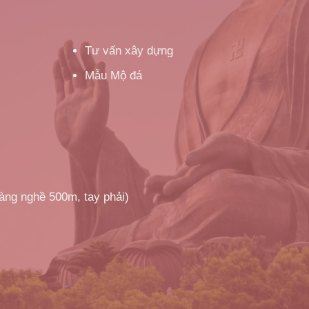
Tư vấn xây dựng
Mẫu Mộ đá
làng nghề 500m, tay phải)