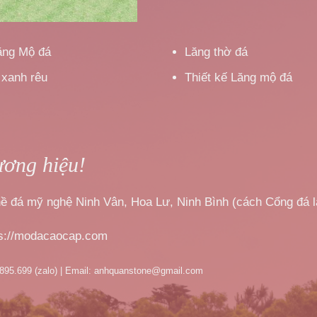
ăng Mộ đá
Lăng thờ đá
 xanh rêu
Thiết kế Lăng mộ đá
ương hiệu!
nghề đá mỹ nghệ Ninh Vân, Hoa Lư, Ninh Bình (cách Cổng đá 
ps://modacaocap.com
.895.699 (zalo) | Email: anhquanstone@gmail.com