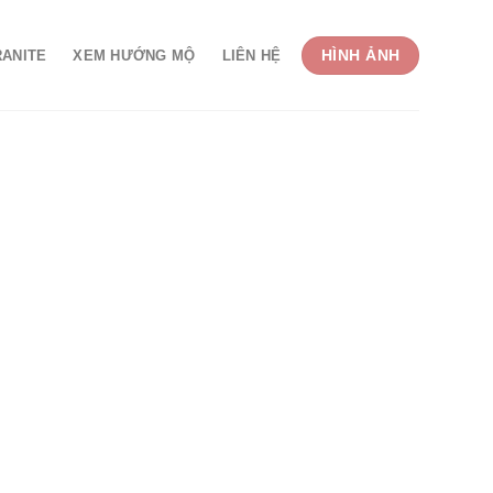
HÌNH ẢNH
RANITE
XEM HƯỚNG MỘ
LIÊN HỆ