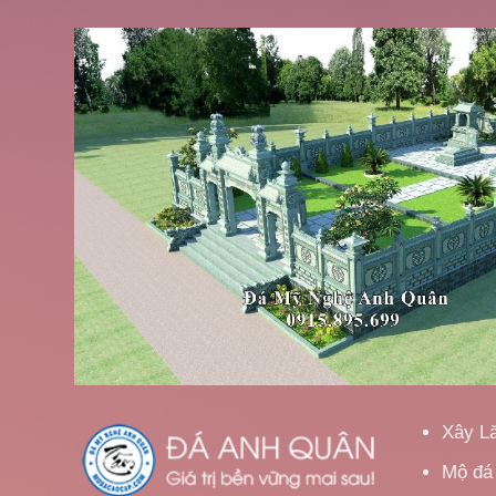
Xây L
Mộ đá