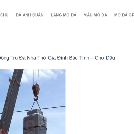
 CHỦ
ĐÁ ANH QUÂN
LĂNG MỘ ĐÁ
MẪU MỘ ĐÁ
MỘ ĐÁ G
Đồng Trụ Đá Nhà Thờ Gia Đình Bác Tính – Chợ Dầu