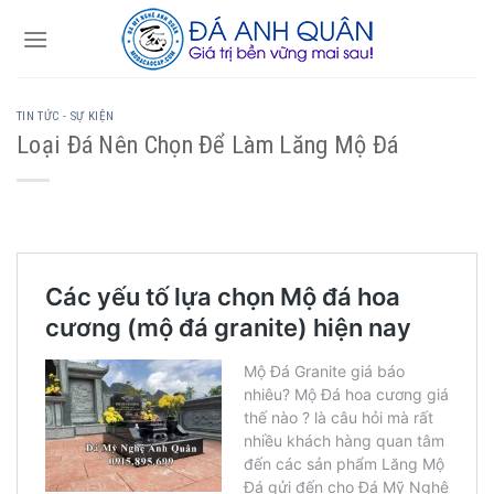
Skip
to
content
TIN TỨC - SỰ KIỆN
Loại Đá Nên Chọn Để Làm Lăng Mộ Đá