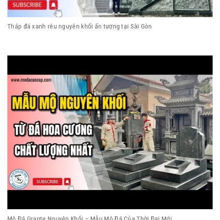
Tháp đá xanh rêu nguyên khối ấn tượng tại Sài Gòn
Mộ Đá Grante Nguyên Khối – Mẫu Mộ Đá Của Thời Đại Mới