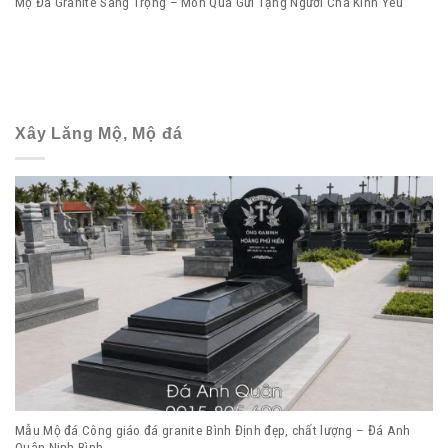
Mộ Đá Granite Sang Trọng – Món Quà Gửi Tặng Người Cha Kính Yêu
Xây Lăng Mộ, Mộ đá
Mẫu Mộ đá Công giáo đá granite Bình Định đẹp, chất lượng – Đá Anh
Quân Ninh Bình