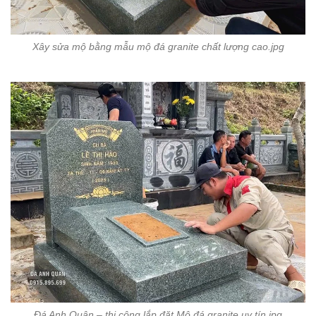
Xây sửa mộ bằng mẫu mộ đá granite chất lượng cao.jpg
Đá Anh Quân – thi công lắp đặt Mộ đá granite uy tín.jpg