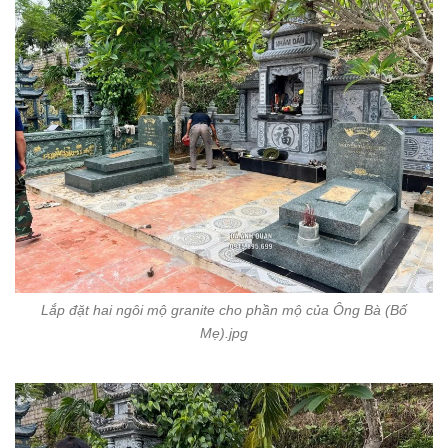
Lắp đặt hai ngôi mộ granite cho phần mộ của Ông Bà (Bố
Mẹ).jpg