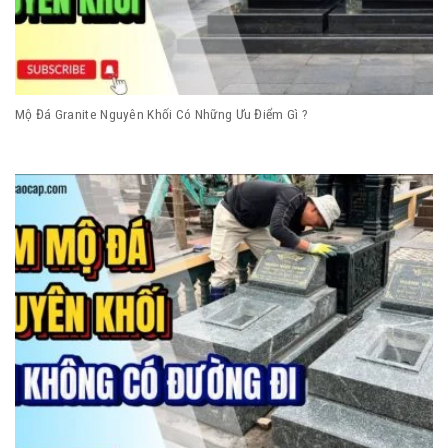
Mộ Đá Granite Nguyên Khối Có Những Ưu Điểm Gì ?