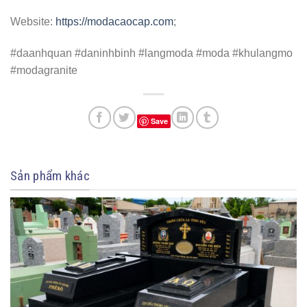
Website:
https://modacaocap.com
;
#daanhquan #daninhbinh #langmoda #moda #khulangmo
#modagranite
Save
Sản phẩm khác