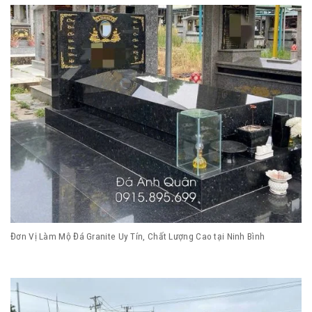
Đơn Vị Làm Mộ Đá Granite Uy Tín, Chất Lượng Cao tại Ninh Bình