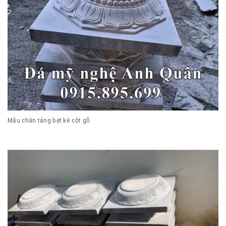
Mẫu chân tảng bẹt kê cột gỗ