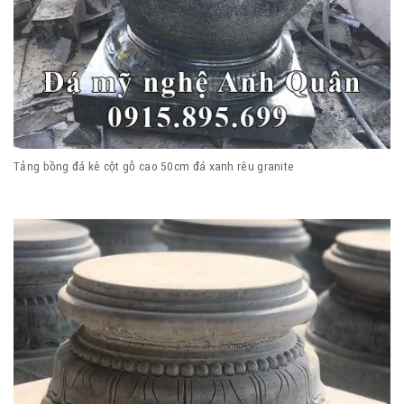
Tảng bồng đá kê cột gỗ cao 50cm đá xanh rêu granite