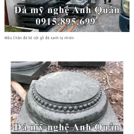
Mẫu Chân đá kê cột gỗ đá xanh tự nhiên