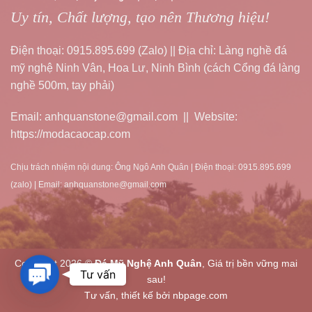
Uy tín, Chất lượng, tạo nên Thương hiệu!
Điện thoại: 0915.895.699 (Zalo) || Địa chỉ: Làng nghề đá
mỹ nghệ Ninh Vân, Hoa Lư, Ninh Bình (cách Cổng đá làng
nghề 500m, tay phải)
Email: anhquanstone@gmail.com || Website:
https://modacaocap.com
Chịu trách nhiệm nội dung: Ông Ngô Anh Quân | Điện thoại: 0915.895.699
(zalo) | Email: anhquanstone@gmail.com
Copyright 2026 ©
Đá Mỹ Nghệ Anh Quân
, Giá trị bền vững mai
Contact
Tư vấn
sau!
Us
Tư vấn, thiết kế bởi nbpage.com