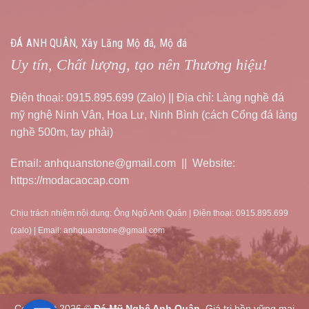
ĐÁ ANH QUÂN, Xây Lăng Mộ đá, Mộ đá
Uy tín, Chất lượng, tạo nên Thương hiệu!
Điện thoại: 0915.895.699 (Zalo) || Địa chỉ: Làng nghề đá
mỹ nghệ Ninh Vân, Hoa Lư, Ninh Bình (cách Cổng đá làng
nghề 500m, tay phải)
Email: anhquanstone@gmail.com || Website:
https://modacaocap.com
Chịu trách nhiệm nội dung: Ông Ngô Anh Quân | Điện thoại: 0915.895.699
(zalo) | Email: anhquanstone@gmail.com
Copyright 2026 ©
Đá Mỹ Nghệ Anh Quân
, Giá trị bền vững mai