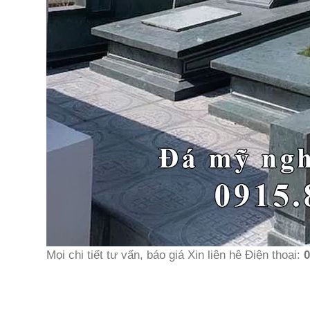
Mọi chi tiết tư vấn, báo giá Xin liên hê Điện thoại:
0