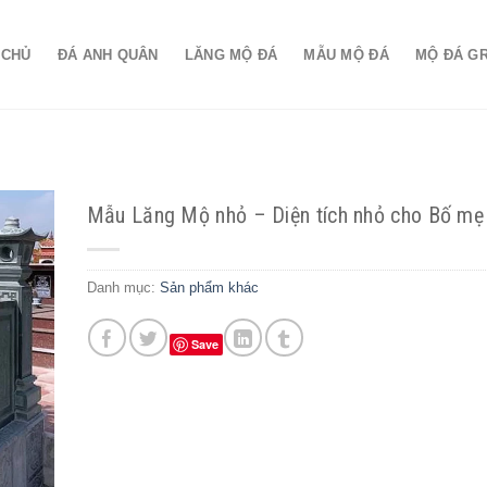
 CHỦ
ĐÁ ANH QUÂN
LĂNG MỘ ĐÁ
MẪU MỘ ĐÁ
MỘ ĐÁ G
Mẫu Lăng Mộ nhỏ – Diện tích nhỏ cho Bố mẹ
Danh mục:
Sản phẩm khác
Save