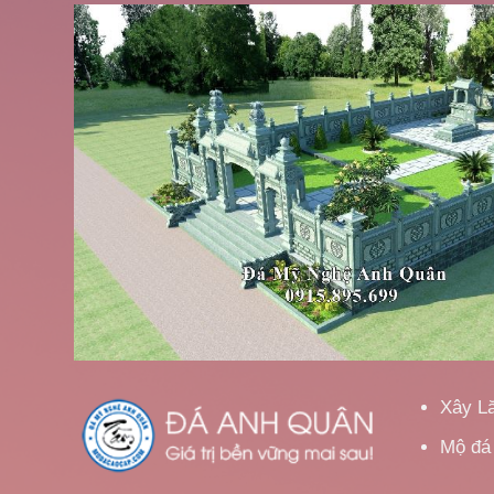
Xây L
Mộ đá