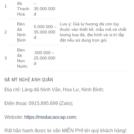
đá
–
1
Thanh
35.000.000
Hoá
đ
Đèn
Lưu ý: Giá lư hương đá còn tùy
5.000.000 –
đá
thuộc vào thiết kế, mẫu mã và chất
2
35.000.000
Ninh
lượng loại đá, địa hình và vị trí lắp
đ
Bình
đặt nếu sử dụng trọn gói.
Đèn
.000.000 –
đá
3
25.000.000
Non
đ
Nước
ĐÁ MỸ NGHỆ ANH QUÂN
Địa chỉ: Làng đá Ninh Vân, Hoa Lư, Ninh Bình;
Điện thoại: 0915.895.699 (Zalo);
Website:
https://modacaocap.com
;
Rất hân hạnh được tư vấn MIỄN PHÍ tới quý khách hàng!