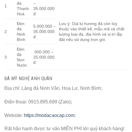
đá
–
1
Thanh
35.000.000
Hoá
đ
Đèn
Lưu ý: Giá lư hương đá còn tùy
5.000.000 –
đá
thuộc vào thiết kế, mẫu mã và chất
2
35.000.000
Ninh
lượng loại đá, địa hình và vị trí lắp
đ
Bình
đặt nếu sử dụng trọn gói.
Đèn
.000.000 –
đá
3
25.000.000
Non
đ
Nước
ĐÁ MỸ NGHỆ ANH QUÂN
Địa chỉ: Làng đá Ninh Vân, Hoa Lư, Ninh Bình;
Điện thoại: 0915.895.699 (Zalo);
Website:
https://modacaocap.com
;
Rất hân hạnh được tư vấn MIỄN PHÍ tới quý khách hàng!