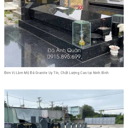
Đơn Vị Làm Mộ Đá Granite Uy Tín, Chất Lượng Cao tại Ninh Bình