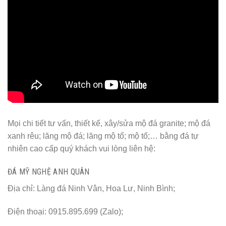
Mọi chi tiết tư vấn, thiết kế, xây/sửa mộ đá granite; mộ đá
xanh rêu; lăng mộ đá; lăng mộ tổ; mộ tổ;… bằng đá tự
nhiên cao cấp quý khách vui lòng liên hệ:
ĐÁ MỸ NGHỆ ANH QUÂN
Địa chỉ: Làng đá Ninh Vân, Hoa Lư, Ninh Bình;
Điện thoại: 0915.895.699 (Zalo);