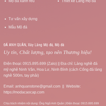
Mộ đá xanh rêu
Thiết kế Lăng mộ đá
Tư vấn xây dựng
Mẫu Mộ đá
ĐÁ ANH QUÂN, Xây Lăng Mộ đá, Mộ đá
Uy tín, Chất lượng, tạo nên Thương hiệu!
Điện thoại: 0915.895.699 (Zalo) || Địa chỉ: Làng nghề đá
mỹ nghệ Ninh Vân, Hoa Lư, Ninh Bình (cách Cổng đá làng
nghề 500m, tay phải)
Email: anhquanstone@gmail.com || Website:
https://modacaocap.com
Chịu trách nhiệm nội dung: Ông Ngô Anh Quân | Điện thoại: 0915.895.699