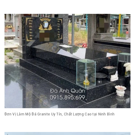
Đơn Vị Làm Mộ Đá Granite Uy Tín, Chất Lượng Cao tại Ninh Bình