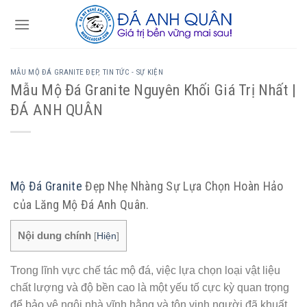
Skip
to
content
MẪU MỘ ĐÁ GRANITE ĐẸP
,
TIN TỨC - SỰ KIỆN
Mẫu Mộ Đá Granite Nguyên Khối Giá Trị Nhất |
ĐÁ ANH QUÂN
Mộ Đá Granite
Đẹp Nhẹ Nhàng Sự Lựa Chọn Hoàn Hảo
của Lăng Mộ Đá Anh Quân.
Nội dung chính
[
Hiện
]
Trong lĩnh vực chế tác mộ đá, việc lựa chọn loại vật liệu
chất lượng và độ bền cao là một yếu tố cực kỳ quan trọng
để bảo vệ ngôi nhà vĩnh hằng và tôn vinh người đã khuất.