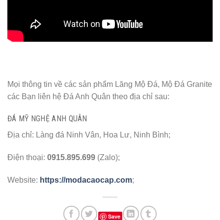
Mọi thông tin về các sản phẩm Lăng Mộ Đá, Mộ Đá Granite
các Bạn liên hệ Đá Anh Quân theo địa chỉ sau:
ĐÁ MỸ NGHỆ ANH QUÂN
Địa chỉ: Làng đá Ninh Vân, Hoa Lư, Ninh Bình;
Điện thoại:
0915.895.699
(Zalo);
Website:
https://modacaocap.com
;
Save