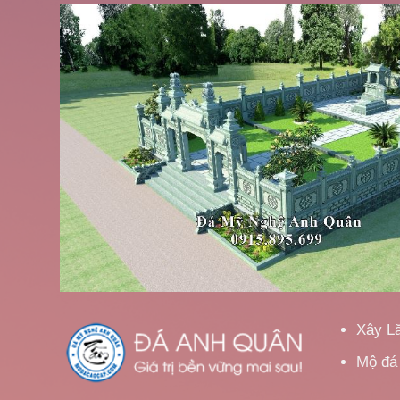
Xây L
Mộ đá