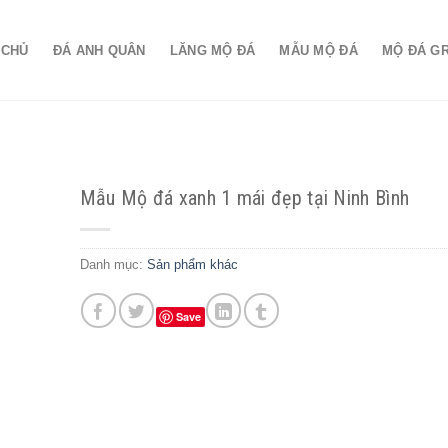
 CHỦ
ĐÁ ANH QUÂN
LĂNG MỘ ĐÁ
MẪU MỘ ĐÁ
MỘ ĐÁ G
Mẫu Mộ đá xanh 1 mái đẹp tại Ninh Bình
Danh mục:
Sản phẩm khác
Save