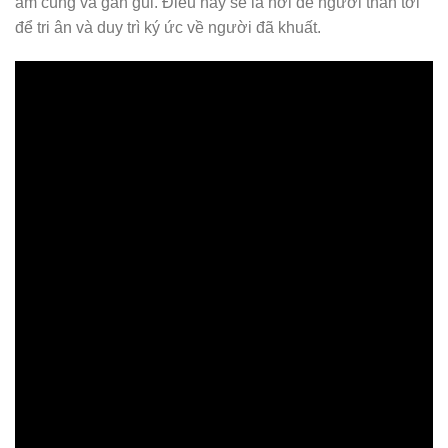
ấm cúng và gần gũi. Điều này sẽ là nơi để người thân tới
để tri ân và duy trì ký ức về người đã khuất.