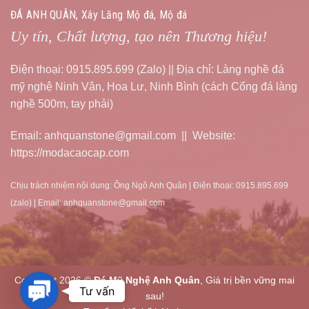
ĐÁ ANH QUÂN, Xây Lăng Mộ đá, Mộ đá
Uy tín, Chất lượng, tạo nên Thương hiệu!
Điện thoại: 0915.895.699 (Zalo) || Địa chỉ: Làng nghề đá
mỹ nghệ Ninh Vân, Hoa Lư, Ninh Bình (cách Cổng đá làng
nghề 500m, tay phải)
Email: anhquanstone@gmail.com || Website:
https://modacaocap.com
Chịu trách nhiệm nội dung: Ông Ngô Anh Quân | Điện thoại: 0915.895.699
(zalo) | Email: anhquanstone@gmail.com
Copyright 2026 ©
Đá Mỹ Nghệ Anh Quân
, Giá trị bền vững mai
Contact
Tư vấn
sau!
Us