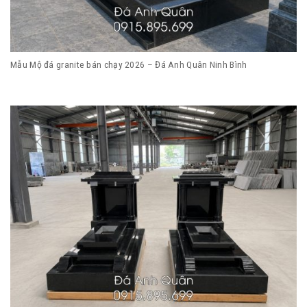
Mẫu Mộ đá granite bán chạy 2026 – Đá Anh Quân Ninh Bình