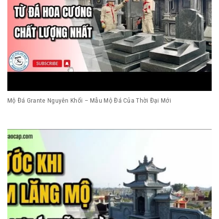
Mộ Đá Grante Nguyên Khối – Mẫu Mộ Đá Của Thời Đại Mới