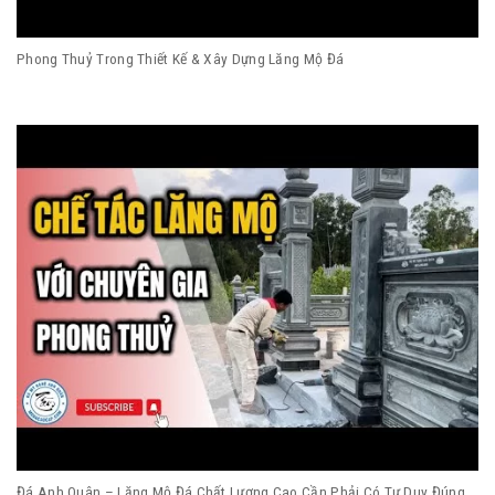
Phong Thuỷ Trong Thiết Kế & Xây Dựng Lăng Mộ Đá
Đá Anh Quân – Lăng Mộ Đá Chất Lượng Cao Cần Phải Có Tư Duy Đúng