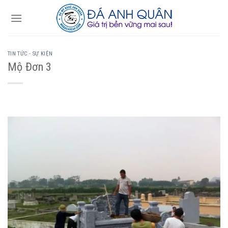
Skip
to
content
TIN TỨC - SỰ KIỆN
Mộ Đơn 3