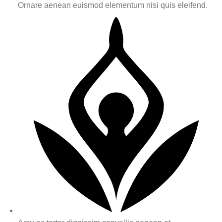
Ornare aenean euismod elementum nisi quis eleifend.