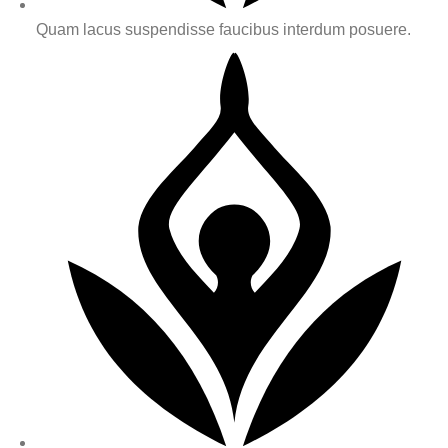
Quam lacus suspendisse faucibus interdum posuere.