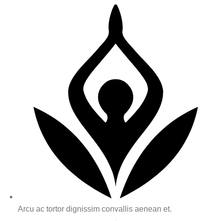
Arcu ac tortor dignissim convallis aenean et.