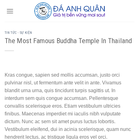
Skip
to
content
TIN TỨC - SỰ KIỆN
The Most Famous Buddha Temple In Thailand
Kras congue, sapien sed mollis accumsan, justo orci
pulvinar nisl, ut fermentum ante velit in ante. Vivamus
blandit urna urna, quis tincidunt turpis sagittis ut. In
interdum sem quis congue accumsan. Pellentesque
convallis scelerisque eros. Etiam vestibulum ultricies
finibus. Maecenas imperdiet mi iaculis nibh vulputate
dictum. Nunc ac sem sit amet purus luctus lobortis.
Vestibulum eleifend, dui in acinia scelerisque, quam nunc
hendrerit lectus, ac tristique ligula eros vel orci.