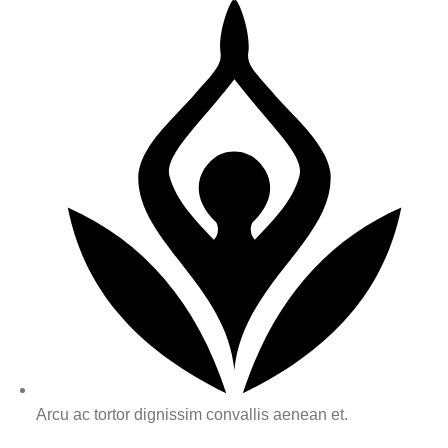
Arcu ac tortor dignissim convallis aenean et.