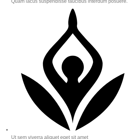
Quam lacus suspendisse faucibus interdum posuere.
Ut sem viverra aliquet eget sit amet