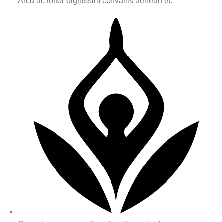
Arcu ac tortor dignissim convallis aenean et.