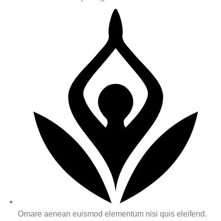
Ornare aenean euismod elementum nisi quis eleifend.