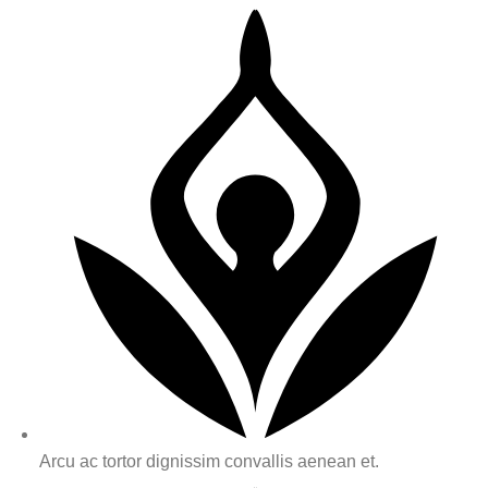
Arcu ac tortor dignissim convallis aenean et.