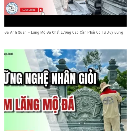
Đá Anh Quân – Lăng Mộ Đá Chất Lượng Cao Cần Phải Có Tư Duy Đúng