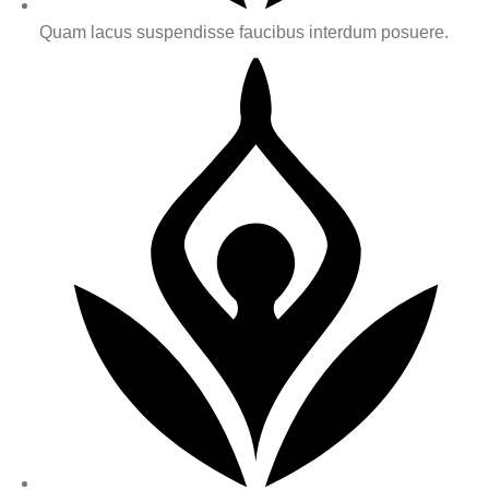
Quam lacus suspendisse faucibus interdum posuere.