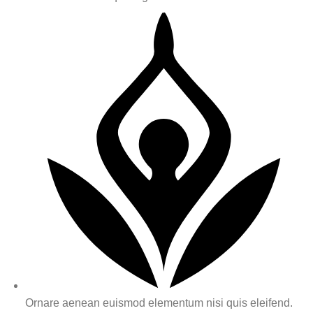
Ornare aenean euismod elementum nisi quis eleifend.