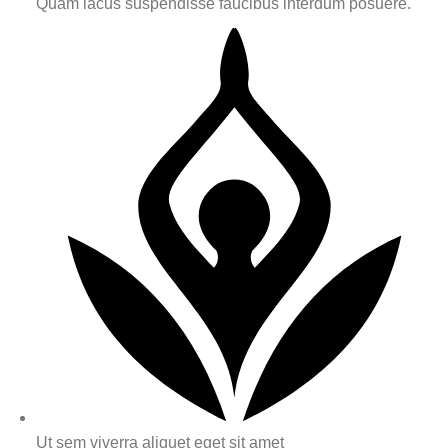
Quam lacus suspendisse faucibus interdum posuere.
Ut sem viverra aliquet eget sit amet