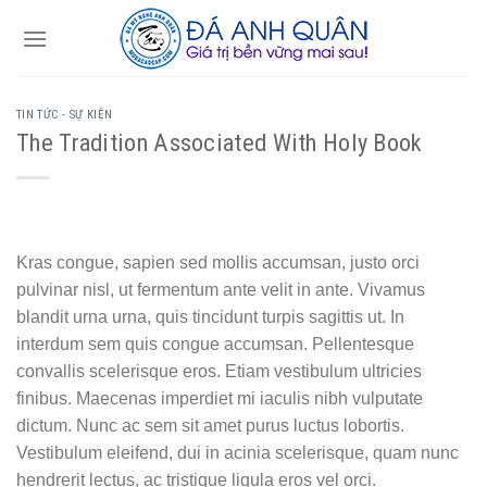
Skip
to
content
TIN TỨC - SỰ KIỆN
The Tradition Associated With Holy Book
Kras congue, sapien sed mollis accumsan, justo orci
pulvinar nisl, ut fermentum ante velit in ante. Vivamus
blandit urna urna, quis tincidunt turpis sagittis ut. In
interdum sem quis congue accumsan. Pellentesque
convallis scelerisque eros. Etiam vestibulum ultricies
finibus. Maecenas imperdiet mi iaculis nibh vulputate
dictum. Nunc ac sem sit amet purus luctus lobortis.
Vestibulum eleifend, dui in acinia scelerisque, quam nunc
hendrerit lectus, ac tristique ligula eros vel orci.