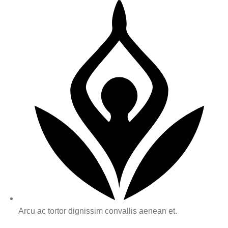
Arcu ac tortor dignissim convallis aenean et.