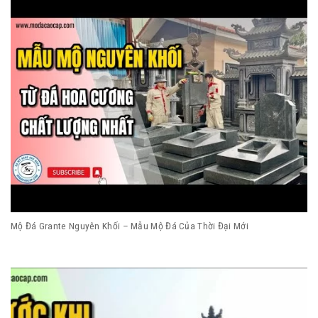
Mộ Đá Grante Nguyên Khối – Mẫu Mộ Đá Của Thời Đại Mới