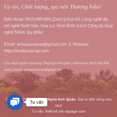
Uy tín, Chất lượng, tạo nên Thương hiệu!
Điện thoại: 0915.895.699 (Zalo) || Địa chỉ: Làng nghề đá
mỹ nghệ Ninh Vân, Hoa Lư, Ninh Bình (cách Cổng đá làng
nghề 500m, tay phải)
Email: anhquanstone@gmail.com || Website:
https://modacaocap.com
Chịu trách nhiệm nội dung: Ông Ngô Anh Quân | Điện thoại: 0915.895.699
(zalo) | Email: anhquanstone@gmail.com
Copyright 2026 ©
Đá Mỹ Nghệ Anh Quân
, Giá trị bền vững mai
Contact
Tư vấn
sau!
Us
Tư vấn, thiết kế bởi nbpage.com