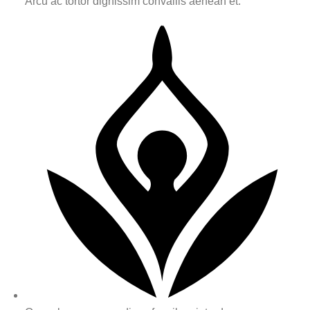
Arcu ac tortor dignissim convallis aenean et.