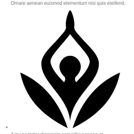
Ornare aenean euismod elementum nisi quis eleifend.