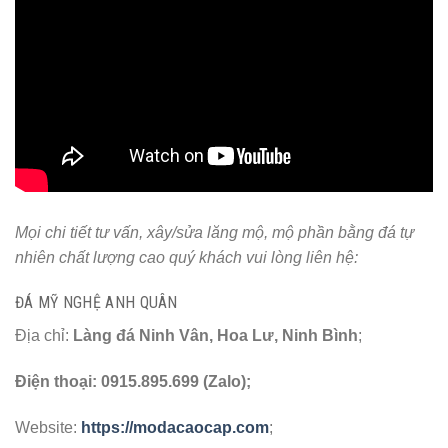
Mọi chi tiết tư vấn, xây/sửa lăng mộ, mộ phần bằng đá tự
nhiên chất lượng cao quý khách vui lòng liên hệ:
ĐÁ MỸ NGHỆ ANH QUÂN
Địa chỉ:
Làng đá Ninh Vân, Hoa Lư, Ninh Bình
;
Điện thoại: 0915.895.699 (Zalo);
Website:
https://modacaocap.com
;