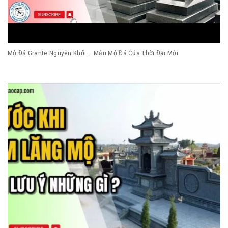
Mộ Đá Grante Nguyên Khối – Mẫu Mộ Đá Của Thời Đại Mới