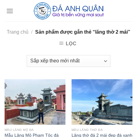
Skip
to
content
Trang chủ
/
Sản phẩm được gắn thẻ “lăng thờ 2 mái”
LỌC
MẪU LĂNG MỘ ĐÁ
MẪU LĂNG THỜ ĐÁ
Mẫu Lăng Mộ Phạm Tộc đá
Lăng thờ đá 2 mái đẹp đá xanh